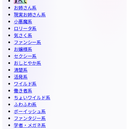
すべて
お姉さん系
現実お姉さん系
小悪魔系
ロリータ系
気さく系
ファンシー系
お嬢様系
セクシー系
おしとやか系
清楚系
活発系
ワイルド系
働き者系
ちょいワイルド系
ふわふわ系
ボーイッシュ系
ファンタジー系
学者・メガネ系