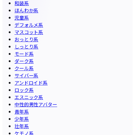
和装系
ほんわか系
児童系
デフォルメ系
マスコット系
おっとり系
しっとり系
モード系
ダーク系
クール系
サイバー系
アンドロイド系
ロック系
エスニック系
中性的男性アバター
青年系
少年系
壮年系
ケモノ系