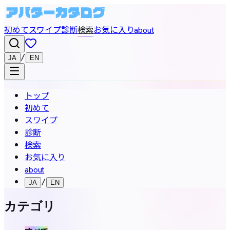
初めて
スワイプ
診断
検索
お気に入り
about
/
JA
EN
トップ
初めて
スワイプ
診断
検索
お気に入り
about
/
JA
EN
カテゴリ