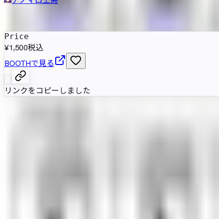
発売日
:
2019年1月5日
Price
¥1,500
税込
BOOTHで見る
リンクをコピーしました
紅乃瀬アキノは科学技術で魔力を制御する魔法剣士の女性型ア
属性情報
AI自動抽出のため要確認
基本情報
性別傾向
女性