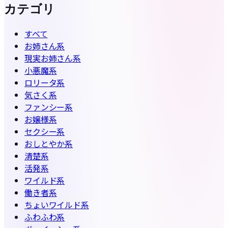
カテゴリ
すべて
お姉さん系
現実お姉さん系
小悪魔系
ロリータ系
気さく系
ファンシー系
お嬢様系
セクシー系
おしとやか系
清楚系
活発系
ワイルド系
働き者系
ちょいワイルド系
ふわふわ系