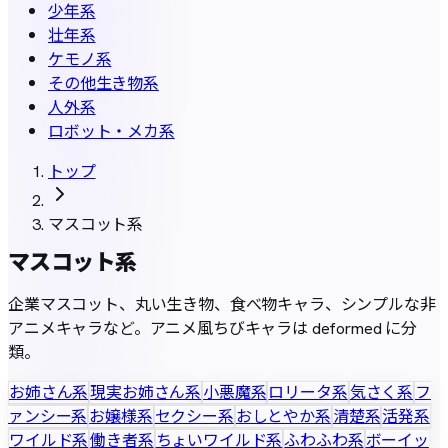
少年系
壮年系
ケモノ系
その他生き物系
人外系
ロボット・メカ系
トップ
マスコット系
マスコット系
企業マスコット、丸い生き物、食べ物キャラ、シンプルな非
アニメキャラなど。アニメ風ちびキャラは deformed に分
類。
お姉さん系
現実お姉さん系
小悪魔系
ロリータ系
気さく系
フ
ァンシー系
お嬢様系
セクシー系
おしとやか系
清楚系
活発系
ワイルド系
働き者系
ちょいワイルド系
ふわふわ系
ボーイッ