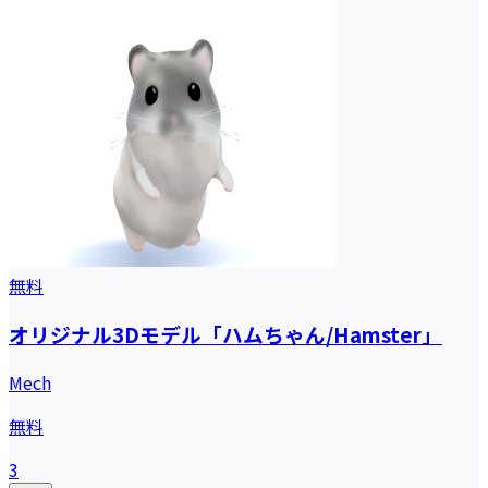
無料
オリジナル3Dモデル「ハムちゃん/Hamster」
Mech
無料
3