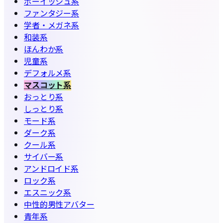
ボーイッシュ系
ファンタジー系
学者・メガネ系
和装系
ほんわか系
児童系
デフォルメ系
マスコット系
おっとり系
しっとり系
モード系
ダーク系
クール系
サイバー系
アンドロイド系
ロック系
エスニック系
中性的男性アバター
青年系