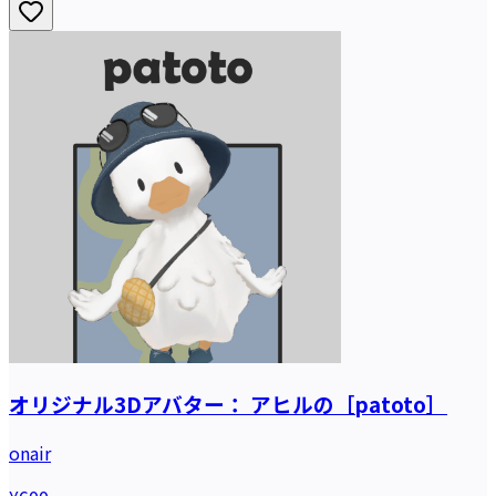
オリジナル3Dアバター： アヒルの［patoto］
onair