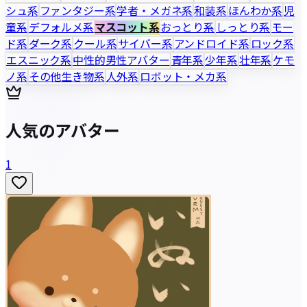
シュ系
ファンタジー系
学者・メガネ系
和装系
ほんわか系
児
童系
デフォルメ系
マスコット系
おっとり系
しっとり系
モー
ド系
ダーク系
クール系
サイバー系
アンドロイド系
ロック系
エスニック系
中性的男性アバター
青年系
少年系
壮年系
ケモ
ノ系
その他生き物系
人外系
ロボット・メカ系
人気のアバター
1