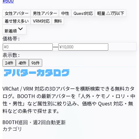
¥600
女性アバター
男性アバター
中性
Quest対応
軽量 △7万以下
着せ替え多い
VRM対応
無料
新着順
価格帯
:
—
表示数
:
24
件
48
件
96
件
VRChat / VRM 対応の3Dアバターを横断検索できる無料カタ
ログ。BOOTH の最新アバターを「人外・ケモノ・ロリ・中
性・男性」など属性別に絞り込み、価格や Quest 対応・無
料などの条件で探せます。
BOOTH巡回・週2回自動更新
カテゴリ