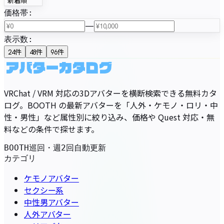
新着順
価格帯
:
—
表示数
:
24
件
48
件
96
件
VRChat / VRM 対応の3Dアバターを横断検索できる無料カタ
ログ。BOOTH の最新アバターを「人外・ケモノ・ロリ・中
性・男性」など属性別に絞り込み、価格や Quest 対応・無
料などの条件で探せます。
BOOTH巡回・週2回自動更新
カテゴリ
ケモノアバター
セクシー系
中性男アバター
人外アバター