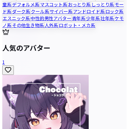
童系
デフォルメ系
マスコット系
おっとり系
しっとり系
モー
ド系
ダーク系
クール系
サイバー系
アンドロイド系
ロック系
エスニック系
中性的男性アバター
青年系
少年系
壮年系
ケモ
ノ系
その他生き物系
人外系
ロボット・メカ系
人気のアバター
1