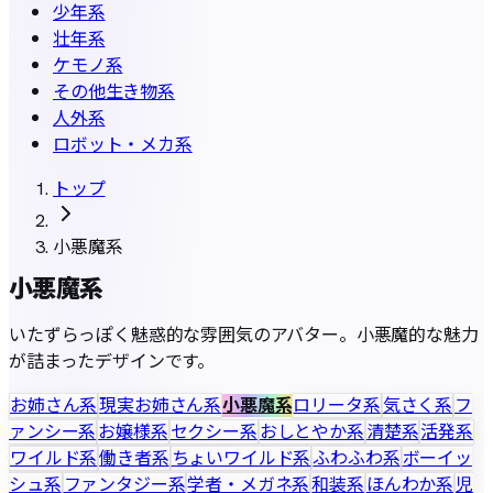
少年系
壮年系
ケモノ系
その他生き物系
人外系
ロボット・メカ系
トップ
小悪魔系
小悪魔系
いたずらっぽく魅惑的な雰囲気のアバター。小悪魔的な魅力
が詰まったデザインです。
お姉さん系
現実お姉さん系
小悪魔系
ロリータ系
気さく系
フ
ァンシー系
お嬢様系
セクシー系
おしとやか系
清楚系
活発系
ワイルド系
働き者系
ちょいワイルド系
ふわふわ系
ボーイッ
シュ系
ファンタジー系
学者・メガネ系
和装系
ほんわか系
児