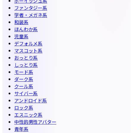
ボーイッシュ系
ファンタジー系
学者・メガネ系
和装系
ほんわか系
児童系
デフォルメ系
マスコット系
おっとり系
しっとり系
モード系
ダーク系
クール系
サイバー系
アンドロイド系
ロック系
エスニック系
中性的男性アバター
青年系