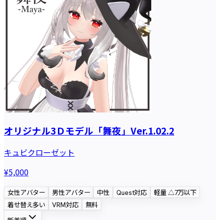
オリジナル3Ｄモデル「舞夜」Ver.1.02.2
キュビクローゼット
¥5,000
女性アバター
男性アバター
中性
Quest対応
軽量 △7万以下
着せ替え多い
VRM対応
無料