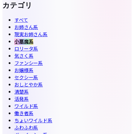
カテゴリ
すべて
お姉さん系
現実お姉さん系
小悪魔系
ロリータ系
気さく系
ファンシー系
お嬢様系
セクシー系
おしとやか系
清楚系
活発系
ワイルド系
働き者系
ちょいワイルド系
ふわふわ系