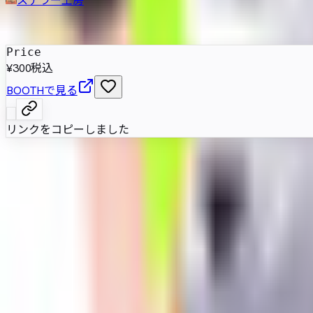
発売日
:
2019年11月27日
Price
¥300
税込
BOOTHで見る
リンクをコピーしました
ソルティはQuestでのVRChat利用を想定したしっとりし
も対応します。VRMには非対応です。
属性情報
AI自動抽出のため要確認
基本情報
性別傾向
女性