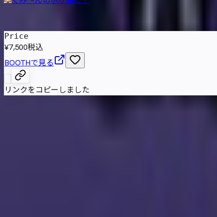
発売日
:
2020年11月23日
Price
¥7,500
税込
BOOTHで見る
リンクをコピーしました
魔物娘図鑑のアスラ・ミスラをVRChat向けにした公認二次創作モ
属性情報
AI自動抽出のため要確認
基本情報
性別傾向
女性