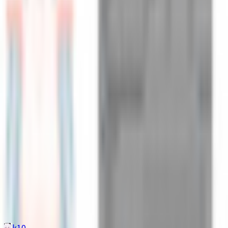
その他生き物系
人外系
ロボット・メカ系
トップ
清楚系
オリジナル3Dモデル(Ria)
1
/
11
清楚系
オリジナル3Dモデル(Ria)
k10