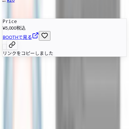
発売日
:
2021年3月10日
Price
¥5,000
税込
BOOTHで見る
リンクをコピーしました
Riaは清楚な印象の女性型VRChatアバター。Humanoid形式
で基本設定済みの複数モデルが用意され、DynamicBone前
提の揺れ表現と改変利用を想定しています。
属性情報
AI自動抽出のため要確認
基本情報