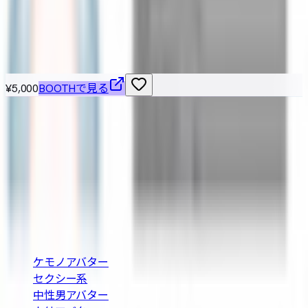
こちらもおすすめ
¥5,000
BOOTHで見る
VRChat / VRM 対応の3Dアバターを横断検索できる無料カタ
ログ。BOOTH の最新アバターを「人外・ケモノ・ロリ・中
性・男性」など属性別に絞り込み、価格や Quest 対応・無
料などの条件で探せます。
BOOTH巡回・週2回自動更新
カテゴリ
ケモノアバター
セクシー系
中性男アバター