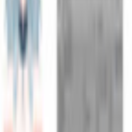
和装系
ほんわか系
児童系
デフォルメ系
マスコット系
おっとり系
しっとり系
モード系
ダーク系
クール系
サイバー系
アンドロイド系
ロック系
エスニック系
中性的男性アバター
青年系
少年系
壮年系
ケモノ系