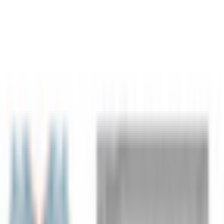
すべて
お姉さん系
現実お姉さん系
小悪魔系
ロリータ系
気さく系
ファンシー系
お嬢様系
セクシー系
おしとやか系
清楚系
活発系
ワイルド系
働き者系
ちょいワイルド系
ふわふわ系
ボーイッシュ系
ファンタジー系
学者・メガネ系