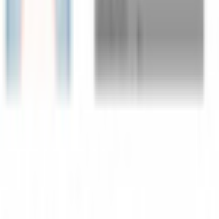
性別傾向
女性
技術スペック
ポリゴン数
△45,474〜69,758
PC軽量
△45,474
主要シェーダー
UTS
対応状況
VRM同梱
なし
k10 の他のアバター
同じカテゴリのアバター
37
317
オリジナル3Dモデル(Suzune)
k10
¥3,500