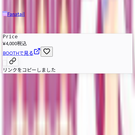
Fanatail
発売日
:
2021年4月16日
Price
¥4,000
税込
BOOTHで見る
リンクをコピーしました
ハーミルはハルピュイア魔法店の看板娘として描かれた女性
型アバター。翼をもつ幻想的な造形に服の着脱や飛行ギミッ
クを備え、VRChat、VRM、Quest、フルトラに対応します。
属性情報
AI自動抽出のため要確認