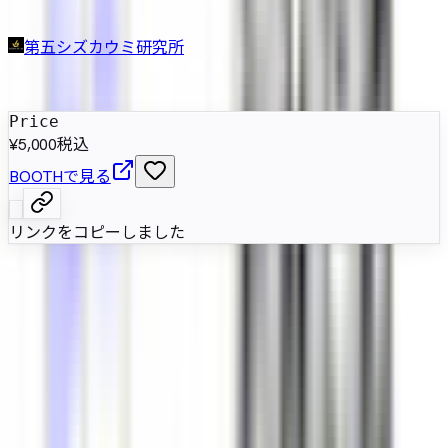
第五シズカウミ研究所
発売日
:
2021年6月20日
Price
¥5,000
税込
BOOTHで見る
リンクをコピーしました
Humanoid形式のVRChat向け女性アバター。複数衣装や表
情、リップシンク、アイトラッキング、フルトラッキング、
PhysBoneを備え、lilToon環境で利用できます。
属性情報
AI自動抽出のため要確認