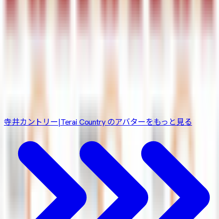
寺井カントリー|Terai Country
¥5,000
『ハーミット -Hermit-』オリジナル3Dモデル
寺井カントリー|Terai Country
¥5,000
寺井カントリー|Terai Country のアバターをもっと見る