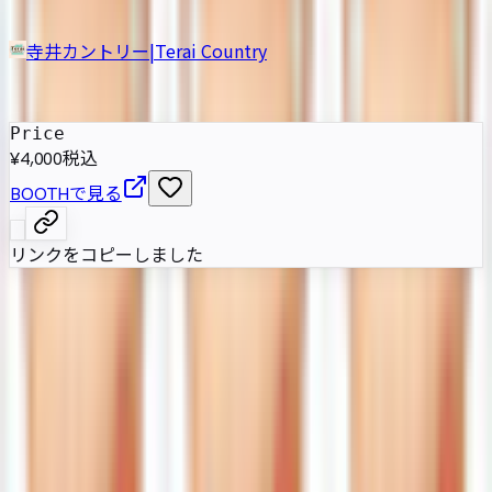
寺井カントリー|Terai Country
発売日
:
2021年7月17日
Price
¥4,000
税込
BOOTHで見る
リンクをコピーしました
ミケットはボーイッシュな印象の女性型アバター。
Humanoid構成にリップシンクや表情、着用アイテム向けモ
ーフを備え、衣装制作や改変にも配慮されたVRChat向けモ
デルです。
属性情報