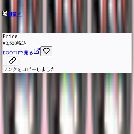
創竜堂
発売日
:
2021年11月15日
Price
¥3,500
税込
BOOTHで見る
リンクをコピーしました
リュコラは、ケモノ系の女性型VRChatアバター。ふさふさ
した獣人風シルエットに設定済みのシェイプキーと6種の色
替えを備え、PhysBoneやDynamicBone対応版も用意されて
います。
属性情報