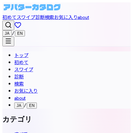
初めて
スワイプ
診断
検索
お気に入り
about
/
JA
EN
トップ
初めて
スワイプ
診断
検索
お気に入り
about
/
JA
EN
カテゴリ