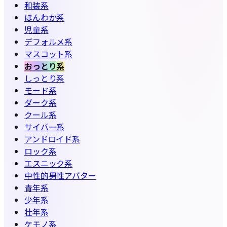
和装系
ほんわか系
児童系
デフォルメ系
マスコット系
おっとり系
しっとり系
モード系
ダーク系
クール系
サイバー系
アンドロイド系
ロック系
エスニック系
中性的男性アバター
青年系
少年系
壮年系
ケモノ系