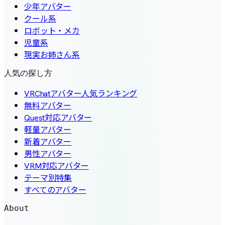
少年アバター
クール系
ロボット・メカ
児童系
現実お姉さん系
人気の探し方
VRChatアバター人気ランキング
無料アバター
Quest対応アバター
軽量アバター
新着アバター
男性アバター
VRM対応アバター
テーマ別特集
すべてのアバター
About