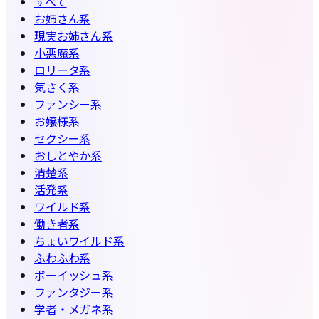
すべて
お姉さん系
現実お姉さん系
小悪魔系
ロリータ系
気さく系
ファンシー系
お嬢様系
セクシー系
おしとやか系
清楚系
活発系
ワイルド系
働き者系
ちょいワイルド系
ふわふわ系
ボーイッシュ系
ファンタジー系
学者・メガネ系