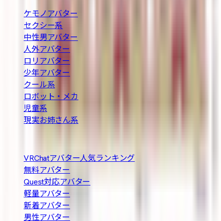
ケモノアバター
セクシー系
中性男アバター
人外アバター
ロリアバター
少年アバター
クール系
ロボット・メカ
児童系
現実お姉さん系
人気の探し方
VRChatアバター人気ランキング
無料アバター
Quest対応アバター
軽量アバター
新着アバター
男性アバター