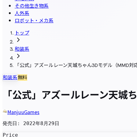
その他生き物系
人外系
ロボット・メカ系
トップ
和装系
「公式」アズールレーン天城ちゃん3Dモデル（MMD対
和装系
無料
「公式」アズールレーン天城ち
ManjuuGames
発売日
:
2022年8月29日
Price