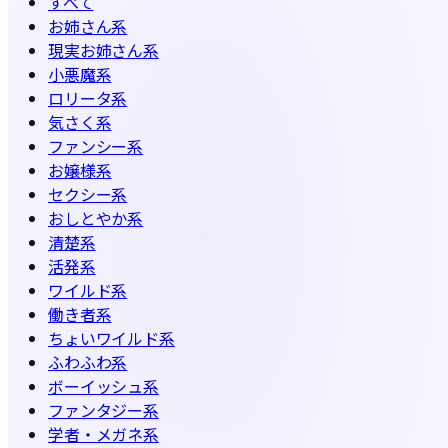
すべて
お姉さん系
現実お姉さん系
小悪魔系
ロリータ系
気さく系
ファンシー系
お嬢様系
セクシー系
おしとやか系
清楚系
活発系
ワイルド系
働き者系
ちょいワイルド系
ふわふわ系
ボーイッシュ系
ファンタジー系
学者・メガネ系