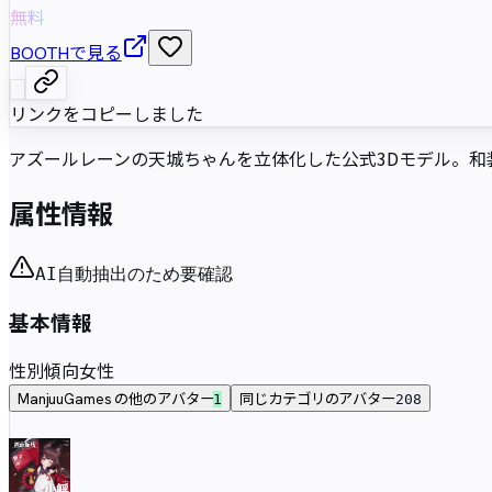
無料
BOOTHで見る
リンクをコピーしました
アズールレーンの天城ちゃんを立体化した公式3Dモデル。和
属性情報
AI自動抽出のため要確認
基本情報
性別傾向
女性
ManjuuGames の他のアバター
同じカテゴリのアバター
1
208