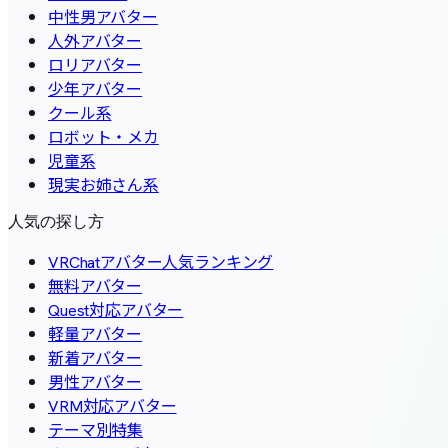
中性男アバター
人外アバター
ロリアバター
少年アバター
クール系
ロボット・メカ
児童系
現実お姉さん系
人気の探し方
VRChatアバター人気ランキング
無料アバター
Quest対応アバター
軽量アバター
新着アバター
男性アバター
VRM対応アバター
テーマ別特集