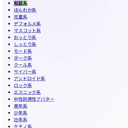
和装系
ほんわか系
児童系
デフォルメ系
マスコット系
おっとり系
しっとり系
モード系
ダーク系
クール系
サイバー系
アンドロイド系
ロック系
エスニック系
中性的男性アバター
青年系
少年系
壮年系
ケモノ系