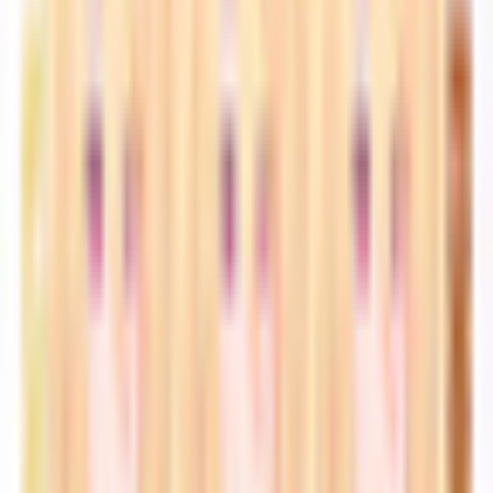
和装系
ほんわか系
児童系
デフォルメ系
マスコット系
おっとり系
しっとり系
モード系
ダーク系
クール系
サイバー系
アンドロイド系
ロック系
エスニック系
中性的男性アバター
青年系
少年系
壮年系
ケモノ系