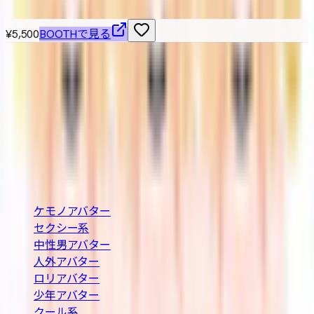
¥5,500
BOOTHで見る
VRChat / VRM 対応の3Dアバターを横断検索できる無料カタ
ログ。BOOTH の最新アバターを「人外・ケモノ・ロリ・中
性・男性」など属性別に絞り込み、価格や Quest 対応・無
料などの条件で探せます。
BOOTH巡回・週2回自動更新
カテゴリ
ケモノアバター
セクシー系
中性男アバター
人外アバター
ロリアバター
少年アバター
クール系