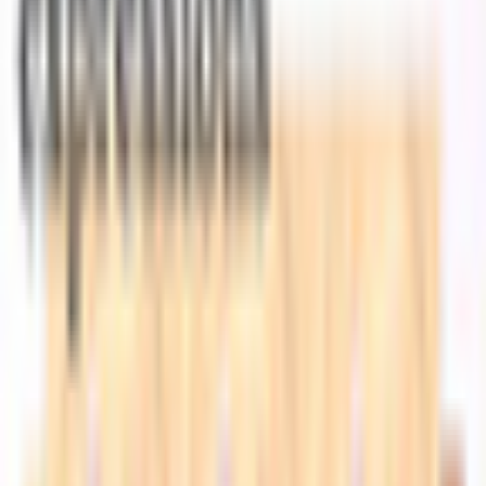
すべて
お姉さん系
現実お姉さん系
小悪魔系
ロリータ系
気さく系
ファンシー系
お嬢様系
セクシー系
おしとやか系
清楚系
活発系
ワイルド系
働き者系
ちょいワイルド系
ふわふわ系
ボーイッシュ系
ファンタジー系
学者・メガネ系