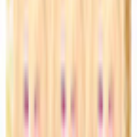
技術スペック
ポリゴン数
△68,794〜83,550
PC軽量
△68,794
主要シェーダー
lilToon
同じカテゴリのアバター
Heartbeat in Seoul
セクシー系
¥500