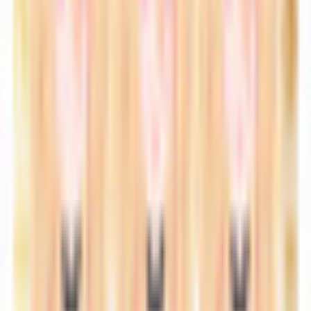
【オリジナル3Dモデル】Lyuna - リューナ
セクシー系
¥4,000
VRアバター女01 VRC用アバター VRM
セクシー系
¥1,200
ミリタリーエロ女
セクシー系
無料