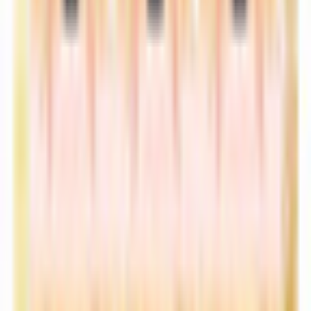
【3Dキャラクター】V-グラドル 松浦ぴに
セクシー系
¥567
【3Dキャラクター】エージェントやす子
セクシー系
¥397
Promeia VRM,Vroid,PMX MMD Download
セクシー系
¥4,800