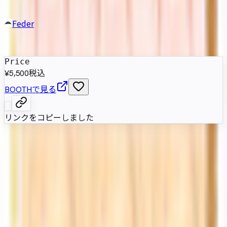
Feder
発売日
:
2022年9月6日
Price
¥5,500
税込
BOOTHで見る
リンクをコピーしました
属性情報
AI自動抽出のため要確認
基本情報
性別傾向
女性