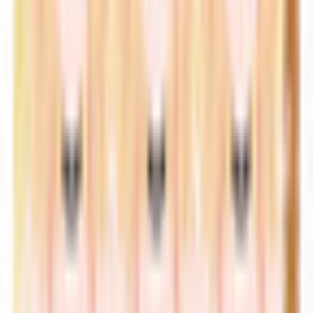
その他生き物系
人外系
ロボット・メカ系
トップ
セクシー系
「サハラ-Sahara」 オリジナル3Dモデル (VRChat Avatar)
1
/
5
セクシー系
「サハラ-Sahara」 オリジナ
ル3Dモデル (VRChat Avatar)