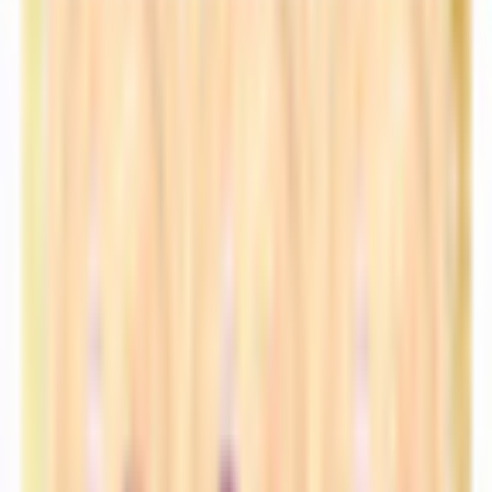
3D VRChat Avatar (LIMITED EDITION) - Sumire すみれ Royal
Military /VRM Compatible
セクシー系
¥8,000
Lyly Vrc Avatar Vtuber Unity Lyly Vrc アバター VTuber Unity
セクシー系
¥1,800