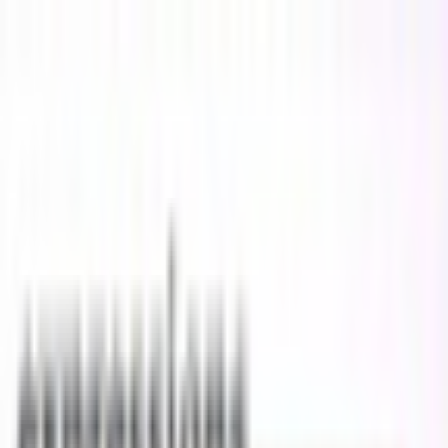
初めて
スワイプ
診断
検索
お気に入り
about
/
JA
EN
トップ
初めて
スワイプ
診断
検索
お気に入り
about
/
JA
EN
カテゴリ