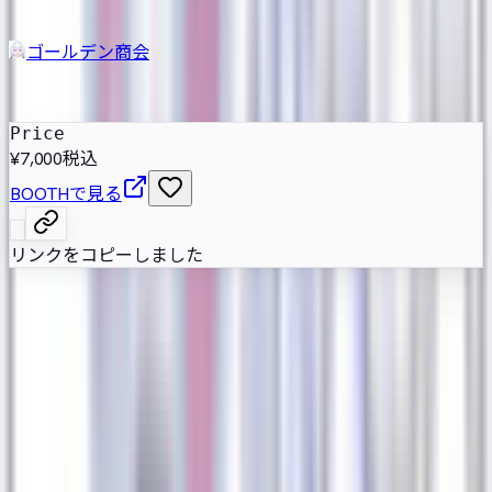
ゴールデン商会
発売日
:
2022年10月3日
Price
¥7,000
税込
BOOTHで見る
リンクをコピーしました
ほんわかとした印象の女性型アバター「INABA」「椎名」
「狐雨」の3体セット。衣装の着脱やスカート丈の調整、表
情固定などをExpressionMenuから手軽に操作できます。
属性情報
AI自動抽出のため要確認