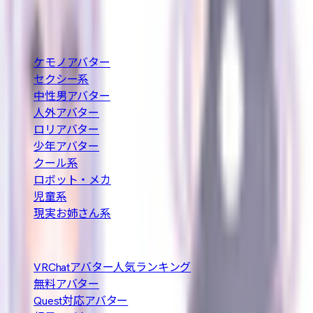
BOOTH巡回・週2回自動更新
カテゴリ
ケモノアバター
セクシー系
中性男アバター
人外アバター
ロリアバター
少年アバター
クール系
ロボット・メカ
児童系
現実お姉さん系
人気の探し方
VRChatアバター人気ランキング
無料アバター
Quest対応アバター