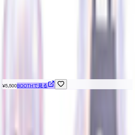
「Ohagi」オリジナル3Dキャラクター
Meidollia-Dolls
¥5,000
こちらもおすすめ
¥5,500
BOOTHで見る
VRChat / VRM 対応の3Dアバターを横断検索できる無料カタ
ログ。BOOTH の最新アバターを「人外・ケモノ・ロリ・中
性・男性」など属性別に絞り込み、価格や Quest 対応・無
料などの条件で探せます。