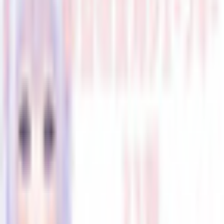
すべて
お姉さん系
現実お姉さん系
小悪魔系
ロリータ系
気さく系
ファンシー系
お嬢様系
セクシー系
おしとやか系
清楚系
活発系
ワイルド系
働き者系
ちょいワイルド系
ふわふわ系
ボーイッシュ系
ファンタジー系
学者・メガネ系