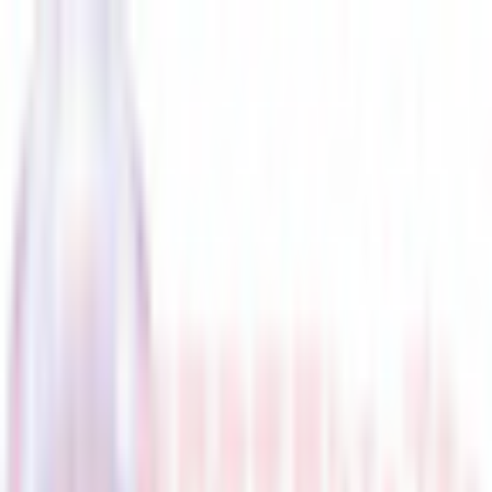
初めて
スワイプ
診断
検索
お気に入り
about
/
JA
EN
トップ
初めて
スワイプ
診断
検索
お気に入り
about
/
JA
EN
カテゴリ