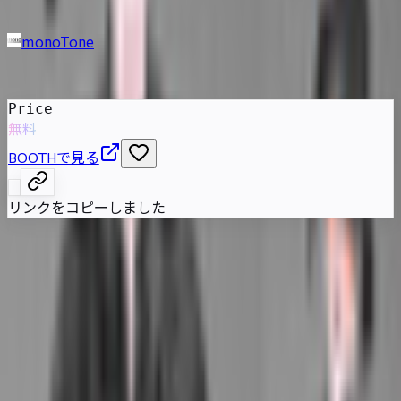
monoTone
発売日
:
2023年1月22日
Price
無料
BOOTHで見る
リンクをコピーしました
ダークな雰囲気をまとった女性型アバター「Chima-Ella」。
PC版VRChat専用でQuest非対応ながら、VRMおよびパーフ
ェクトシンクに対応しており、表情の繊細な表現が可能な一
体です。
属性情報