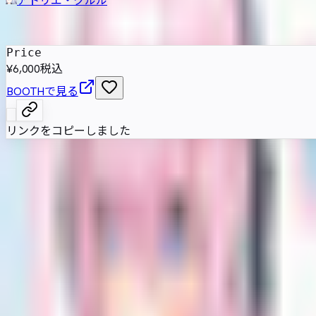
発売日
:
2023年3月10日
Price
¥6,000
税込
BOOTHで見る
リンクをコピーしました
生き生きとした活発な印象を備えた女性型3Dアバター。表情用
属性情報
AI自動抽出のため要確認
基本情報
性別傾向
女性
素体互換
アイネ