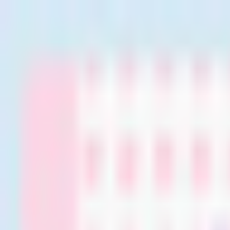
初めて
スワイプ
診断
検索
お気に入り
about
/
JA
EN
トップ
初めて
スワイプ
診断
検索
お気に入り
about
/
JA
EN
カテゴリ