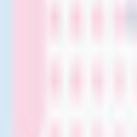
すべて
お姉さん系
現実お姉さん系
小悪魔系
ロリータ系
気さく系
ファンシー系
お嬢様系
セクシー系
おしとやか系
清楚系
活発系
ワイルド系
働き者系
ちょいワイルド系
ふわふわ系
ボーイッシュ系
ファンタジー系
学者・メガネ系