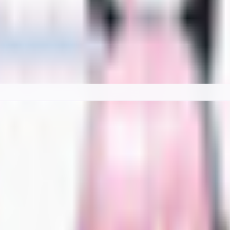
料カタログ。BOOTH の最新アバターを「人外・ケモノ・ロリ・中性