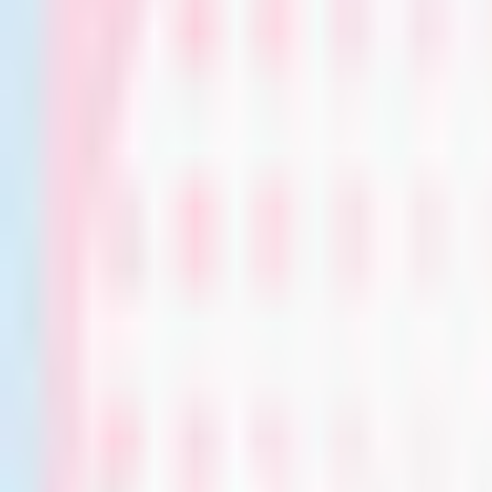
和装系
ほんわか系
児童系
デフォルメ系
マスコット系
おっとり系
しっとり系
モード系
ダーク系
クール系
サイバー系
アンドロイド系
ロック系
エスニック系
中性的男性アバター
青年系
少年系
壮年系
ケモノ系