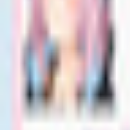
技術スペック
ポリゴン数
△116,612
主要シェーダー
lilToon
対応状況
VRM同梱
あり
素体シェイプキー
対応
衣装互換アバター
アトリエ・クルル の他のアバター
同じカテゴリ
1
12
アイネ互換
このアバターと同じ衣装が使えるアバターです。