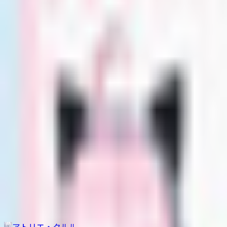
その他生き物系
人外系
ロボット・メカ系
トップ
活発系
【オリジナル３Ｄモデル】アイネ - Aine -
1
/
7
活発系
VRM
【オリジナル３Ｄモデル】アイネ - 
アトリエ・クルル