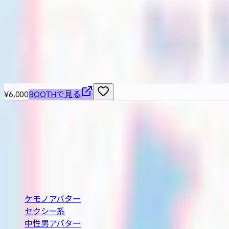
【オリジナル３Ｄモデル】ニーナ-Nina-
アトリエ・クルル
¥5,500
こちらもおすすめ
¥6,000
BOOTHで見る
VRChat / VRM 対応の3Dアバターを横断検索できる無
の条件で探せます。
BOOTH巡回・週2回自動更新
カテゴリ
ケモノアバター
セクシー系
中性男アバター