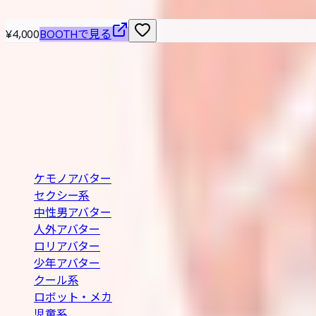
¥4,000
BOOTHで見る
VRChat / VRM 対応の3Dアバターを横断検索できる無
の条件で探せます。
BOOTH巡回・週2回自動更新
カテゴリ
ケモノアバター
セクシー系
中性男アバター
人外アバター
ロリアバター
少年アバター
クール系
ロボット・メカ
児童系