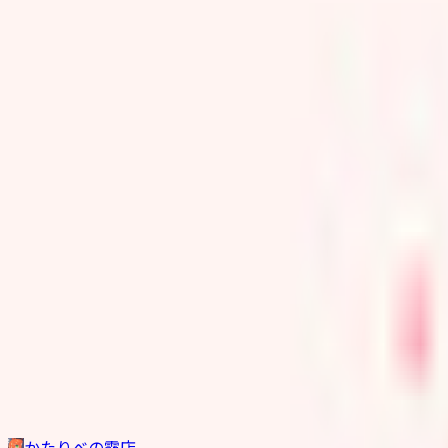
その他生き物系
人外系
ロボット・メカ系
トップ
デフォルメ系
【Quest対応】【VRChat向けモデル】食いしん坊ねず
1
/
11
デフォルメ系
Quest対応
【Quest対応】【VRChat
かたりべの露店