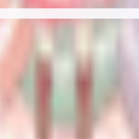
料カタログ。BOOTH の最新アバターを「人外・ケモノ・ロリ・中性