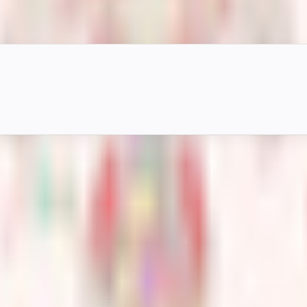
mのデフォルメ体型に豊かな表情や貫通対策用の調整を備え、VRC