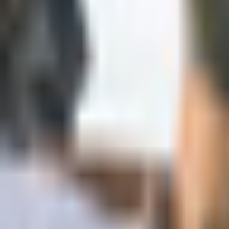
S21 (Vroid)
Pieoneer
無料
Glass Cannon (Vroid)
Pieoneer
無料
Model Chito base on Girls' Last Tour (Vroid)
Pieoneer
無料