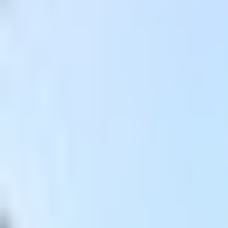
和装系
ほんわか系
児童系
デフォルメ系
マスコット系
おっとり系
しっとり系
モード系
ダーク系
クール系
サイバー系
アンドロイド系
ロック系
エスニック系
中性的男性アバター
青年系
少年系
壮年系
ケモノ系