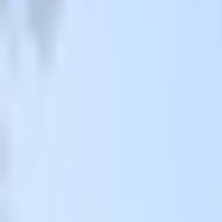
すべて
お姉さん系
現実お姉さん系
小悪魔系
ロリータ系
気さく系
ファンシー系
お嬢様系
セクシー系
おしとやか系
清楚系
活発系
ワイルド系
働き者系
ちょいワイルド系
ふわふわ系
ボーイッシュ系
ファンタジー系
学者・メガネ系