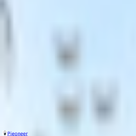
その他生き物系
人外系
ロボット・メカ系
トップ
現実お姉さん系
Model Lily from Winter Offensive (Vroid)
1
/
3
現実お姉さん系
無料
VRM
Model Lily from Winter Offensi
Pieoneer