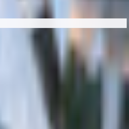
・男性」など属性別に絞り込み、価格や Quest 対応・無料など