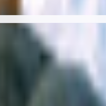
料カタログ。BOOTH の最新アバターを「人外・ケモノ・ロリ・中性