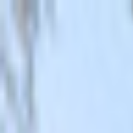
初めて
スワイプ
診断
検索
お気に入り
about
/
JA
EN
トップ
初めて
スワイプ
診断
検索
お気に入り
about
/
JA
EN
カテゴリ