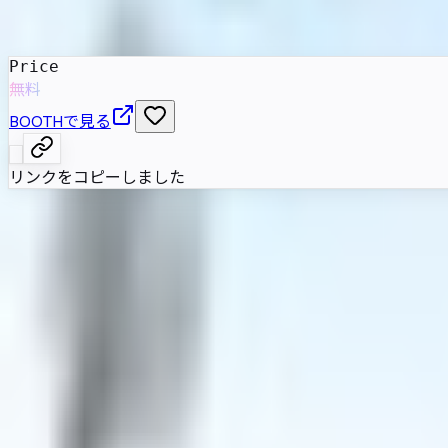
発売日
:
2023年4月2日
Price
無料
BOOTHで見る
リンクをコピーしました
属性情報
AI自動抽出のため要確認
基本情報
性別傾向
女性
対応状況