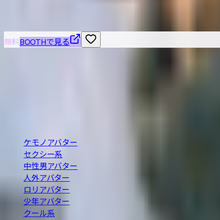
こちらもおすすめ
無料
BOOTHで見る
VRChat / VRM 対応の3Dアバターを横断検索できる無
の条件で探せます。
BOOTH巡回・週2回自動更新
カテゴリ
ケモノアバター
セクシー系
中性男アバター
人外アバター
ロリアバター
少年アバター
クール系