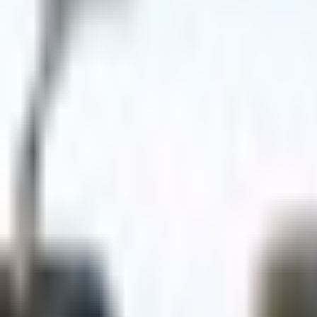
VRM同梱
あり
Pieoneer の他のアバター
同じカテゴリのアバター
5
218
Vladilena Milizé 3D Character (VRM/VR Chat) - ヴラデ
Pieoneer
¥1,650
O33 (Vroid)
Pieoneer
無料