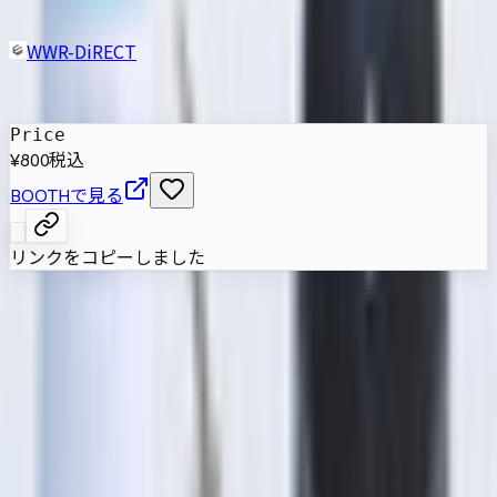
WWR-DiRECT
発売日
:
2024年3月26日
Price
¥800
税込
BOOTHで見る
リンクをコピーしました
施設警備用に設計された中性的なロボットアバター。脚のな
い機械的な造形にチェア、スキャン、タレットの各モードを
備え、軽量版はVRChatのMobile・Questにも対応します。
属性情報
AI自動抽出のため要確認