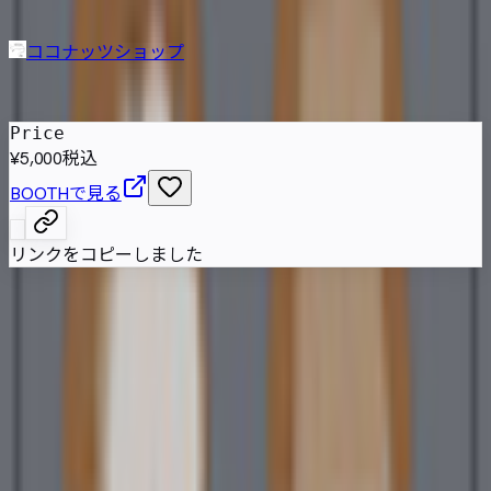
ココナッツショップ
発売日
:
2023年4月22日
Price
¥5,000
税込
BOOTHで見る
リンクをコピーしました
花緒は内気な印象をもつ狸の女の子アバター。ぽっちゃりし
た体型とジャージ姿の親しみやすい造形で、素体や衣装向け
シェイプキーを備え、VRChatでフルトラッキングに対応し
ます。
属性情報