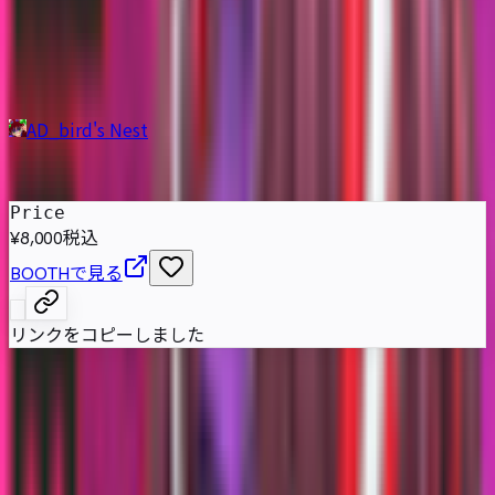
VRC/VRM対応オリジナル3D
モデル/アバター
AD_bird's Nest
発売日
:
2023年6月12日
Price
¥8,000
税込
BOOTHで見る
リンクをコピーしました
キラービットは武装ギミックを備えたウサギモチーフの女性
型アバター。厚底靴とサイバー寄りの装飾、着脱可能な衣装
や装飾品で改変幅があります。VRChatのPC版とQuest版、
VRM、フルトラに対応します。