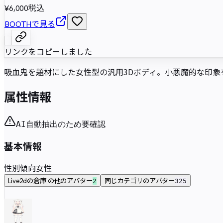
¥6,000
税込
BOOTHで見る
リンクをコピーしました
吸血鬼を題材にした女性型の汎用3Dボディ。小悪魔的な印象
属性情報
AI自動抽出のため要確認
基本情報
性別傾向
女性
Live2dの倉庫 の他のアバター
同じカテゴリのアバター
2
325