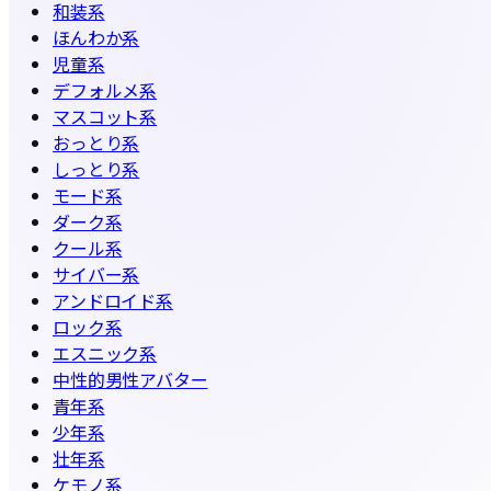
和装系
ほんわか系
児童系
デフォルメ系
マスコット系
おっとり系
しっとり系
モード系
ダーク系
クール系
サイバー系
アンドロイド系
ロック系
エスニック系
中性的男性アバター
青年系
少年系
壮年系
ケモノ系