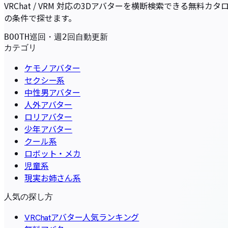
VRChat / VRM 対応の3Dアバターを横断検索できる無
の条件で探せます。
BOOTH巡回・週2回自動更新
カテゴリ
ケモノアバター
セクシー系
中性男アバター
人外アバター
ロリアバター
少年アバター
クール系
ロボット・メカ
児童系
現実お姉さん系
人気の探し方
VRChatアバター人気ランキング