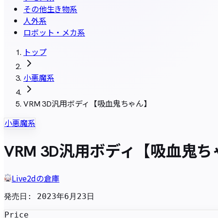
その他生き物系
人外系
ロボット・メカ系
トップ
小悪魔系
VRM 3D汎用ボディ【吸血鬼ちゃん】
小悪魔系
VRM 3D汎用ボディ【吸血鬼
Live2dの倉庫
発売日
:
2023年6月23日
Price