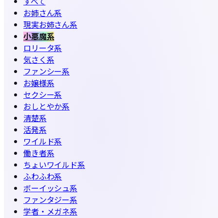
すべて
お姉さん系
現実お姉さん系
小悪魔系
ロリータ系
気さく系
ファンシー系
お嬢様系
セクシー系
おしとやか系
清楚系
活発系
ワイルド系
働き者系
ちょいワイルド系
ふわふわ系
ボーイッシュ系
ファンタジー系
学者・メガネ系