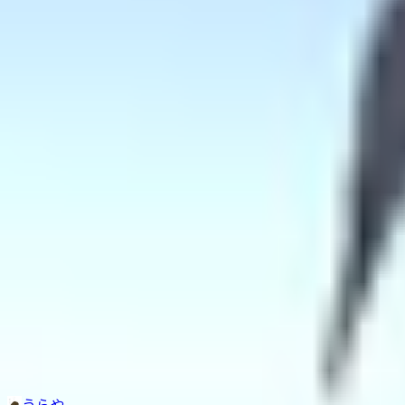
その他生き物系
人外系
ロボット・メカ系
トップ
ケモノ系
【VRchatアバター】尾刃カンナ
1
/
3
ケモノ系
【VRchatアバター】尾刃カン
うらや