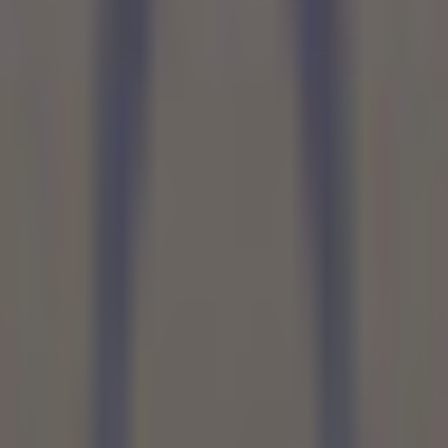
料カタログ。BOOTH の最新アバターを「人外・ケモノ・ロリ・中性