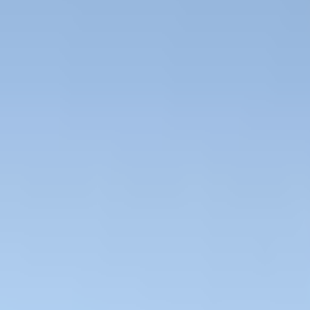
すべて
お姉さん系
現実お姉さん系
小悪魔系
ロリータ系
気さく系
ファンシー系
お嬢様系
セクシー系
おしとやか系
清楚系
活発系
ワイルド系
働き者系
ちょいワイルド系
ふわふわ系
ボーイッシュ系
ファンタジー系
学者・メガネ系