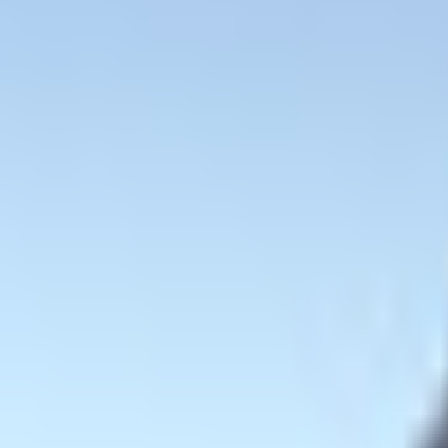
和装系
ほんわか系
児童系
デフォルメ系
マスコット系
おっとり系
しっとり系
モード系
ダーク系
クール系
サイバー系
アンドロイド系
ロック系
エスニック系
中性的男性アバター
青年系
少年系
壮年系
ケモノ系