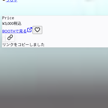
発売日
:
2023年7月15日
Price
¥3,000
税込
BOOTHで見る
リンクをコピーしました
尾刃カンナを題材にした女性型のケモノ系VRChat用アバ
属性情報
AI自動抽出のため要確認
基本情報
性別傾向
女性