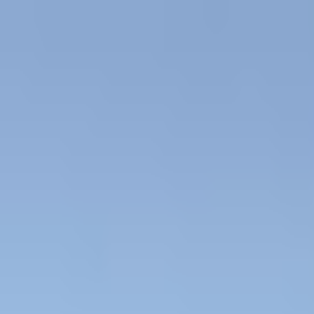
初めて
スワイプ
診断
検索
お気に入り
about
/
JA
EN
トップ
初めて
スワイプ
診断
検索
お気に入り
about
/
JA
EN
カテゴリ