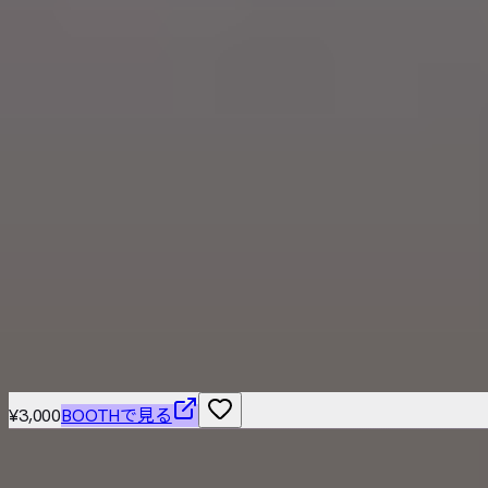
技術スペック
主要シェーダー
lilToon
うらや の他のアバター
同じカテゴリのアバター
1
1715
【VRChat】ブルーアーカイブ二次創作モデル 杏山カズサ
うらや
¥1,500
こちらもおすすめ
¥3,000
BOOTHで見る