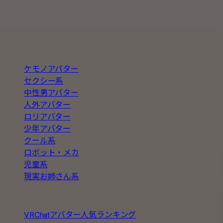
VRChat / VRM 対応の3Dアバターを横断検索できる無
の条件で探せます。
BOOTH巡回・週2回自動更新
カテゴリ
ケモノアバター
セクシー系
中性男アバター
人外アバター
ロリアバター
少年アバター
クール系
ロボット・メカ
児童系
現実お姉さん系
人気の探し方
VRChatアバター人気ランキング