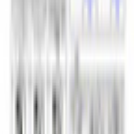
和装系
ほんわか系
児童系
デフォルメ系
マスコット系
おっとり系
しっとり系
モード系
ダーク系
クール系
サイバー系
アンドロイド系
ロック系
エスニック系
中性的男性アバター
青年系
少年系
壮年系
ケモノ系