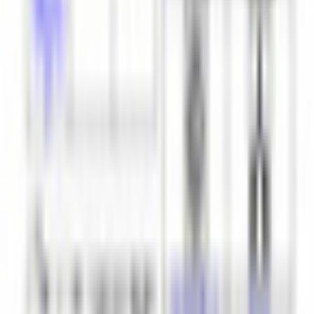
リーベマリーネ互換
このアバターと同じ衣装が使えるアバターです。
オリジナル3Dモデル 「リーベアーテル」
まきまき堂
¥5,000
対応衣装
アバターの短縮名が含まれた商品をリストしています。誤検
出の可能性もありますので、正確な情報はBOOTHのページ
でご確認ください。