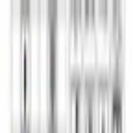
初めて
スワイプ
診断
検索
お気に入り
about
/
JA
EN
トップ
初めて
スワイプ
診断
検索
お気に入り
about
/
JA
EN
カテゴリ