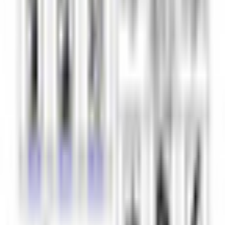
その他生き物系
人外系
ロボット・メカ系
トップ
サイバー系
オリジナル3Dモデル 「リーベマリーネ」
1
/
10
サイバー系
オリジナル3Dモデル 「リー
ベマリーネ」