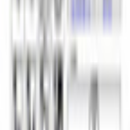
[9 Avatars] FormalMine
まきまき堂
¥3,300