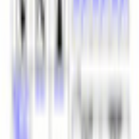
AI自動抽出のため要確認
基本情報
性別傾向
女性
素体互換
リーベマリーネ
技術スペック
Quest
非対応
ポリゴン数
△103,348
主要シェーダー
lilToon
対応状況
VRM同梱
なし
素体シェイプキー
対応
衣装互換アバター
まきまき堂 の他のアバター
1
3
同じカテゴリのアバター
540