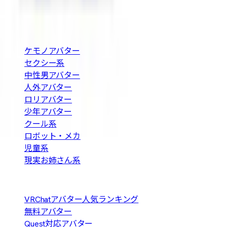
料などの条件で探せます。
BOOTH巡回・週2回自動更新
カテゴリ
ケモノアバター
セクシー系
中性男アバター
人外アバター
ロリアバター
少年アバター
クール系
ロボット・メカ
児童系
現実お姉さん系
人気の探し方
VRChatアバター人気ランキング
無料アバター
Quest対応アバター