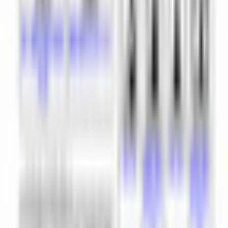
すべて
お姉さん系
現実お姉さん系
小悪魔系
ロリータ系
気さく系
ファンシー系
お嬢様系
セクシー系
おしとやか系
清楚系
活発系
ワイルド系
働き者系
ちょいワイルド系
ふわふわ系
ボーイッシュ系
ファンタジー系
学者・メガネ系