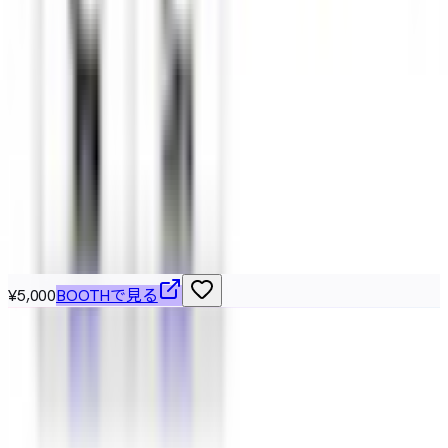
【243アバター対応】Classical Maid
ぬんぬん製作所
¥4,000
対応衣装をすべて見る（3件）
こちらもおすすめ
¥5,000
BOOTHで見る
VRChat / VRM 対応の3Dアバターを横断検索できる無料カタ
ログ。BOOTH の最新アバターを「人外・ケモノ・ロリ・中
性・男性」など属性別に絞り込み、価格や Quest 対応・無