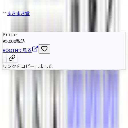
まきまき堂
発売日
:
2023年9月14日
Price
¥5,000
税込
BOOTHで見る
リンクをコピーしました
海、天使、メカの要素を重ねた女性型アバター、リーベマリ
ーネ。長い髪と機械的な装飾、調整用素体シェイプを備え、
同系素体で展開しやすい構成です。VRChat向けでQuestと
VRMは非対応です。
属性情報