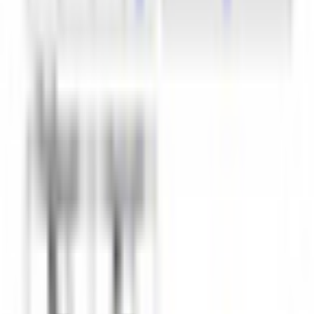
ぬんぬん製作所
¥800