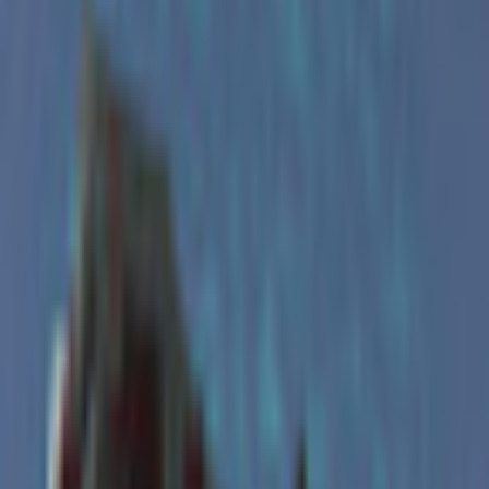
和装系
ほんわか系
児童系
デフォルメ系
マスコット系
おっとり系
しっとり系
モード系
ダーク系
クール系
サイバー系
アンドロイド系
ロック系
エスニック系
中性的男性アバター
青年系
少年系
壮年系
ケモノ系