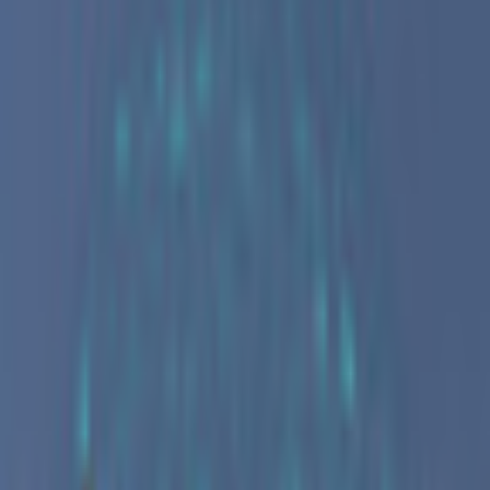
すべて
お姉さん系
現実お姉さん系
小悪魔系
ロリータ系
気さく系
ファンシー系
お嬢様系
セクシー系
おしとやか系
清楚系
活発系
ワイルド系
働き者系
ちょいワイルド系
ふわふわ系
ボーイッシュ系
ファンタジー系
学者・メガネ系