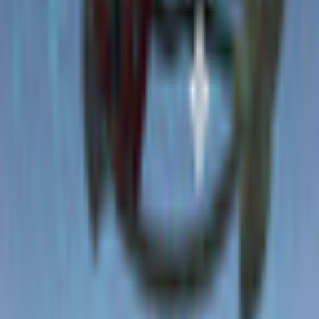
属性情報
AI自動抽出のため要確認
技術スペック
ポリゴン数
△52,357
マテリアル数
59
主要シェーダー
lilToon
対応状況
Modular Avatar
対応
blackpitvrc の他のアバター
同じカテゴリのアバター
1
888