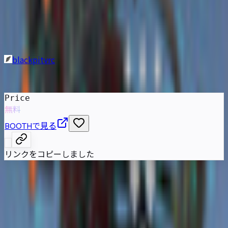
きゃっと向け】特務無人機体
AAP07バルテウス風装備
blackpitvrc
発売日
:
2023年8月31日
Price
無料
BOOTHで見る
リンクをコピーしました
特務無人機体AAP07バルテウス風装備は、ますきゃっと向け
のメカ装備です。Modular Avatar対応で、多彩な兵装やブー
スター、パルス系ギミックをVRChat上の演出として追加で
きます。