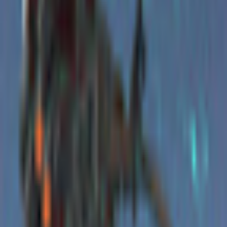
その他生き物系
人外系
ロボット・メカ系
トップ
ロボット・メカ系
【無料】 【VRC想定】【ますきゃっと向け】特務無人
機体AAP07バルテウス風装備
1
/
4
ロボット・メカ系
無料
MA
【無料】 【VRC想定】【ます