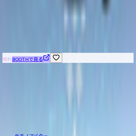
【VRChat想定】自律型空戦支援ユニット：鳥人型 「ASU-H
”Falkenauge”」
blackpitvrc
¥2,500
こちらもおすすめ
無料
BOOTHで見る
VRChat / VRM 対応の3Dアバターを横断検索できる無料カタ
ログ。BOOTH の最新アバターを「人外・ケモノ・ロリ・中
性・男性」など属性別に絞り込み、価格や Quest 対応・無
料などの条件で探せます。
BOOTH巡回・週2回自動更新
カテゴリ