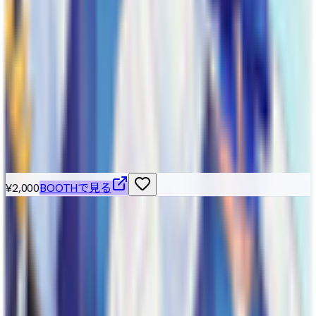
【VRMモデル】謎の少女Sちゃん
ノノダノ工房 ‐‐Nonoda no Kobo‐‐
¥2,000
こちらもおすすめ
¥2,000
BOOTHで見る
VRChat / VRM 対応の3Dアバターを横断検索できる無料カタ
ログ。BOOTH の最新アバターを「人外・ケモノ・ロリ・中
性・男性」など属性別に絞り込み、価格や Quest 対応・無
料などの条件で探せます。