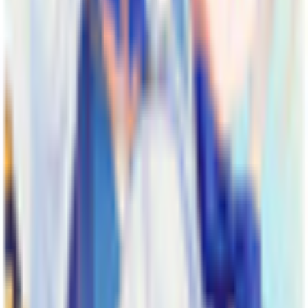
【VRMモデル】猫ノ少女Cちゃん春
ノノダノ工房 ‐‐Nonoda no Kobo‐‐
¥2,000
【VRMモデル】猫ノ少女Cちゃん
ノノダノ工房 ‐‐Nonoda no Kobo‐‐
¥2,000
【VRMモデル】謎の少女Sちゃんクロ
ノノダノ工房 ‐‐Nonoda no Kobo‐‐
¥2,000