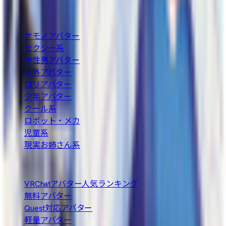
BOOTH巡回・週2回自動更新
カテゴリ
ケモノアバター
セクシー系
中性男アバター
人外アバター
ロリアバター
少年アバター
クール系
ロボット・メカ
児童系
現実お姉さん系
人気の探し方
VRChatアバター人気ランキング
無料アバター
Quest対応アバター
軽量アバター