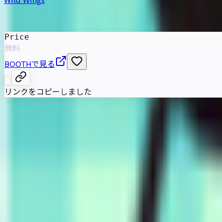
発売日
:
2023年12月6日
Price
無料
BOOTHで見る
リンクをコピーしました
ふわふわした小生物のねこらんととりらんを収めたマスコットモデ
えます。
属性情報
AI自動抽出のため要確認
技術スペック
ポリゴン数
△933〜1,236