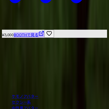
こちらもおすすめ
¥3,000
BOOTHで見る
VRChat / VRM 対応の3Dアバターを横断検索できる無料カタ
ログ。BOOTH の最新アバターを「人外・ケモノ・ロリ・中
性・男性」など属性別に絞り込み、価格や Quest 対応・無
料などの条件で探せます。
BOOTH巡回・週2回自動更新
カテゴリ
ケモノアバター
セクシー系
中性男アバター