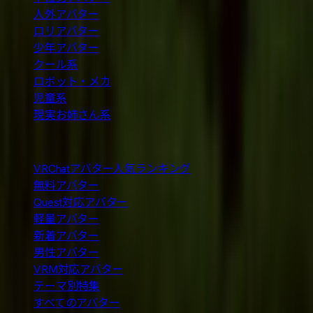
人外アバター
ロリアバター
少年アバター
クール系
ロボット・メカ
児童系
現実お姉さん系
人気の探し方
VRChatアバター人気ランキング
無料アバター
Quest対応アバター
軽量アバター
新着アバター
男性アバター
VRM対応アバター
テーマ別特集
すべてのアバター