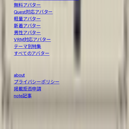
無料アバター
Quest対応アバター
軽量アバター
新着アバター
男性アバター
VRM対応アバター
テーマ別特集
すべてのアバター
About
about
プライバシーポリシー
掲載拒否申請
note記事
本サイトはBOOTHの公式サービスではありません。各アバ
ターの権利はそれぞれの制作者に帰属します。アバターの購
入はBOOTH上で行ってください。