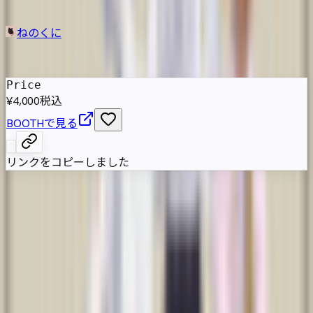
ねのくに
発売日
:
2024年2月10日
Price
¥4,000
税込
BOOTHで見る
リンクをコピーしました
Plutoは、中性的な雰囲気を持つ猫耳の男性型アバター。素
体と多数の顔・体型シェイプキー、表情切替を備え、
VRChat向けのPC環境で改変を重視して扱えます。Questと
VRMには非対応です。
属性情報