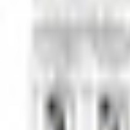
すべて
お姉さん系
現実お姉さん系
小悪魔系
ロリータ系
気さく系
ファンシー系
お嬢様系
セクシー系
おしとやか系
清楚系
活発系
ワイルド系
働き者系
ちょいワイルド系
ふわふわ系
ボーイッシュ系
ファンタジー系
学者・メガネ系