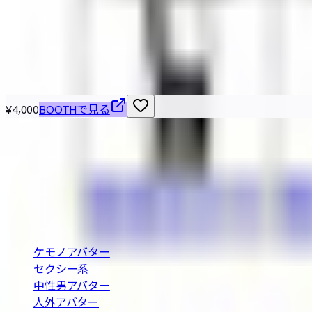
おーがーめいど
¥3,000
こちらもおすすめ
¥4,000
BOOTHで見る
VRChat / VRM 対応の3Dアバターを横断検索できる無
の条件で探せます。
BOOTH巡回・週2回自動更新
カテゴリ
ケモノアバター
セクシー系
中性男アバター
人外アバター