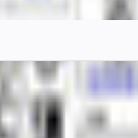
ター。278と一部共通素体を用い、ハンドジェスチャー表情と