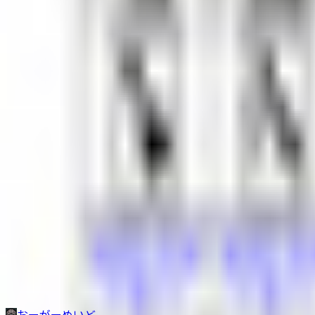
その他生き物系
人外系
ロボット・メカ系
トップ
人外系
397：単眼メイド
1
/
6
人外系
397：単眼メイド
おーがーめいど