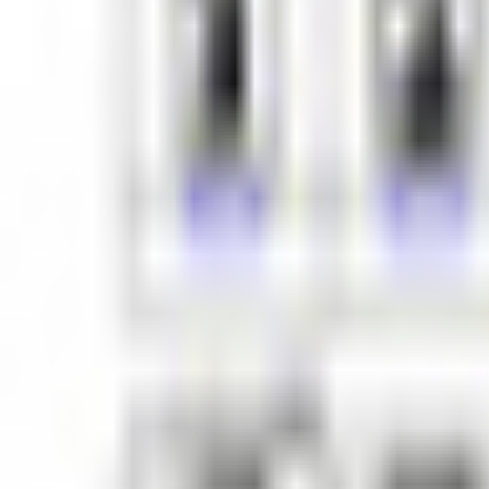
和装系
ほんわか系
児童系
デフォルメ系
マスコット系
おっとり系
しっとり系
モード系
ダーク系
クール系
サイバー系
アンドロイド系
ロック系
エスニック系
中性的男性アバター
青年系
少年系
壮年系
ケモノ系