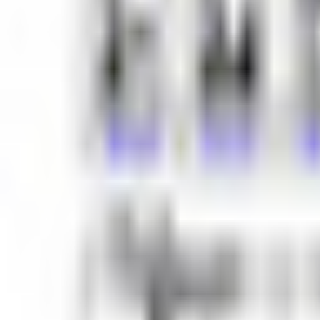
技術スペック
主要シェーダー
lilToon
対応状況
VRM同梱
なし
素体シェイプキー
対応
衣装互換アバター
おーがーめいど の他のアバター
同じカテゴリの
1
4
278互換
このアバターと同じ衣装が使えるアバターです。
278