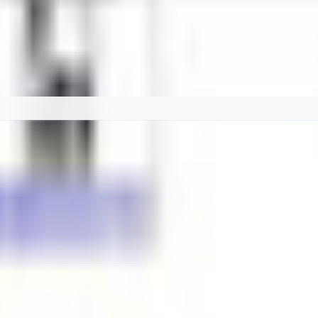
料カタログ。BOOTH の最新アバターを「人外・ケモノ・ロリ・中性