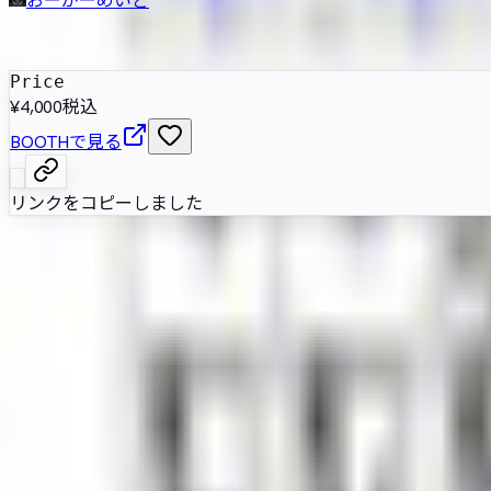
発売日
:
2024年2月13日
Price
¥4,000
税込
BOOTHで見る
リンクをコピーしました
単眼メイドを題材にした、人外感と端正さを併せもつ女性型アバ
属性情報
AI自動抽出のため要確認
基本情報
性別傾向
女性
素体互換
278