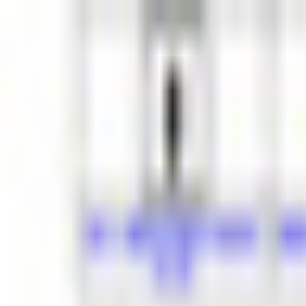
初めて
スワイプ
診断
検索
お気に入り
about
/
JA
EN
トップ
初めて
スワイプ
診断
検索
お気に入り
about
/
JA
EN
カテゴリ