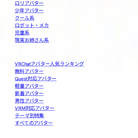
ロリアバター
少年アバター
クール系
ロボット・メカ
児童系
現実お姉さん系
人気の探し方
VRChatアバター人気ランキング
無料アバター
Quest対応アバター
軽量アバター
新着アバター
男性アバター
VRM対応アバター
テーマ別特集
すべてのアバター
About