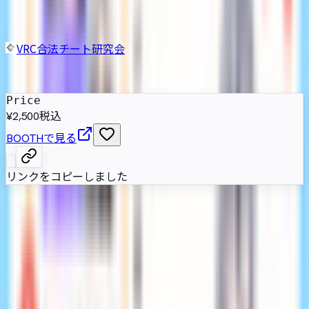
き】【VRC想定3Dモデル】
VRC合法チート研究会
発売日
:
2024年5月10日
Price
¥2,500
税込
BOOTHで見る
リンクをコピーしました
雹は改変のしやすさを主題にしたクールな女性型アバター。
短髪と軽快な衣装を軸に、専用ツールで対応素体との頭部・
身体の入れ替えや肌、瞳、髪色の調整ができます。VRChat
向けでQuest、VRM、フルトラッキングに対応しています。
属性情報