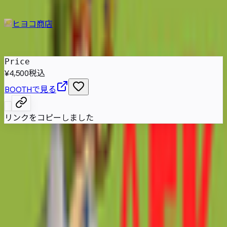
ヒヨコ商店
発売日
:
2024年5月12日
Price
¥4,500
税込
BOOTHで見る
リンクをコピーしました
シルベアはケモノ系の女性型オリジナルアバター。柔らかな
ケモノの印象を中心にした造形で、VRChatでの利用を前提
に、モジュラーアバター導入環境で着せ替えや改変を進めら
れます。
属性情報