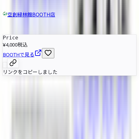
空創緑林館BOOTH店
発売日
:
2024年5月6日
Price
¥4,000
税込
BOOTHで見る
リンクをコピーしました
忍者として造形された男性型青年アバター。+Head共通素体
を用いた細身の体型に和装小物を備え、素体同梱とテクスチ
ャ編集で着せ替えや改変がしやすい構成です。VRChatのフ
ルトラッキングに対応しています。
属性情報