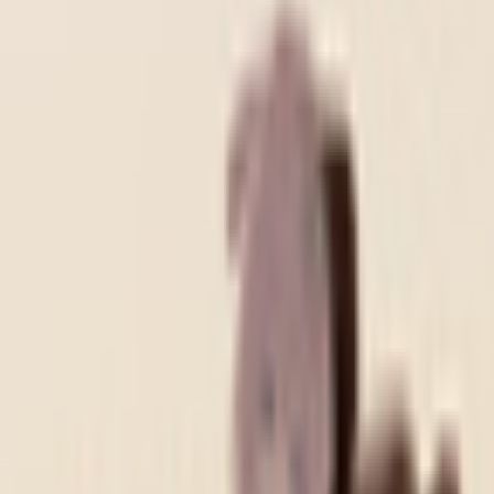
和装系
ほんわか系
児童系
デフォルメ系
マスコット系
おっとり系
しっとり系
モード系
ダーク系
クール系
サイバー系
アンドロイド系
ロック系
エスニック系
中性的男性アバター
青年系
少年系
壮年系
ケモノ系