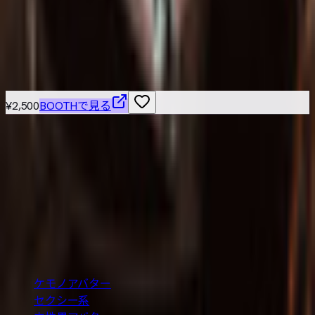
ことしょっぷ
¥800
こちらもおすすめ
¥2,500
BOOTHで見る
VRChat / VRM 対応の3Dアバターを横断検索できる無料カタ
ログ。BOOTH の最新アバターを「人外・ケモノ・ロリ・中
性・男性」など属性別に絞り込み、価格や Quest 対応・無
料などの条件で探せます。
BOOTH巡回・週2回自動更新
カテゴリ
ケモノアバター
セクシー系