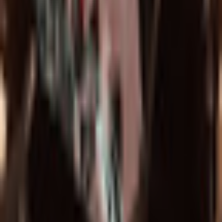
AI自動抽出のため要確認
技術スペック
主要シェーダー
lilToon
ことしょっぷ の他のアバター
同じカテゴリのアバター
2
876
【VRC想定アバター＆イヤリング】メスガキ
ことしょっぷ
¥500
【オリジナル3Dモデル】大根マン