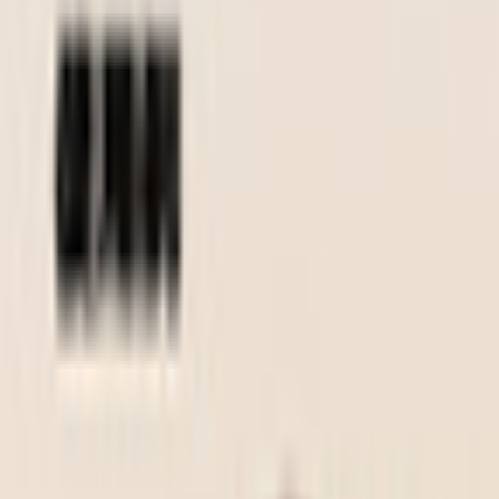
すべて
お姉さん系
現実お姉さん系
小悪魔系
ロリータ系
気さく系
ファンシー系
お嬢様系
セクシー系
おしとやか系
清楚系
活発系
ワイルド系
働き者系
ちょいワイルド系
ふわふわ系
ボーイッシュ系
ファンタジー系
学者・メガネ系