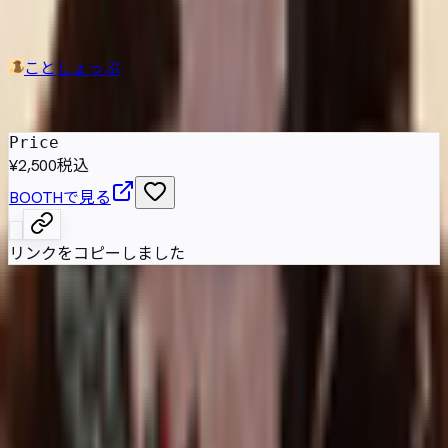
ター搭乗型ロボット VORTEX
ことしょっぷ
発売日
:
2024年5月29日
Price
¥2,500
税込
BOOTHで見る
リンクをコピーしました
普段のアバターを乗せる発想から生まれた搭乗型ロボットモ
デル。性別を帯びない機械的な造形で、手順に沿って組み込
むと表情、リップシンク、頭部の動きを保ったVRChat用ア
バターとして扱えます。
属性情報