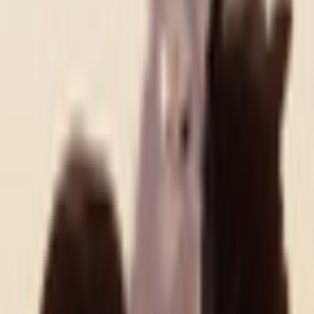
その他生き物系
人外系
ロボット・メカ系
トップ
ロボット・メカ系
【オリジナル3Dモデル】アバター搭乗型ロボット
VORTEX
1
/
6
ロボット・メカ系
【オリジナル3Dモデル】アバ