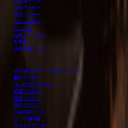
中性男アバター
人外アバター
ロリアバター
少年アバター
クール系
ロボット・メカ
児童系
現実お姉さん系
人気の探し方
VRChatアバター人気ランキング
無料アバター
Quest対応アバター
軽量アバター
新着アバター
男性アバター
VRM対応アバター
テーマ別特集
すべてのアバター