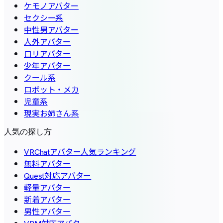
ケモノアバター
セクシー系
中性男アバター
人外アバター
ロリアバター
少年アバター
クール系
ロボット・メカ
児童系
現実お姉さん系
人気の探し方
VRChatアバター人気ランキング
無料アバター
Quest対応アバター
軽量アバター
新着アバター
男性アバター