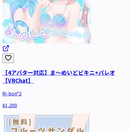
【4アバター対応】ま～めいどビキニ+パレオ
【VRChat】
Яi-bon*2
¥1,200