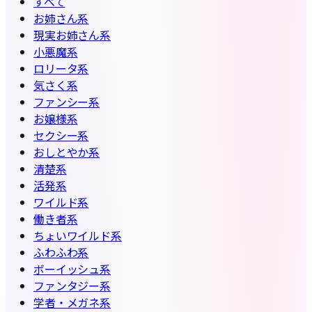
すべて
お姉さん系
現実お姉さん系
小悪魔系
ロリータ系
気さく系
ファンシー系
お嬢様系
セクシー系
おしとやか系
清楚系
活発系
ワイルド系
働き者系
ちょいワイルド系
ふわふわ系
ボーイッシュ系
ファンタジー系
学者・メガネ系