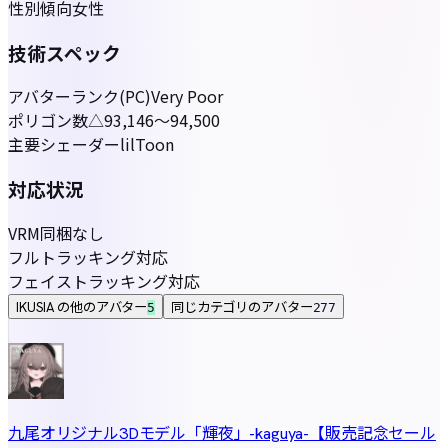
性別傾向
女性
技術スペック
アバターランク(PC)
Very Poor
ポリゴン数
△93,146〜94,500
主要シェーダー
lilToon
対応状況
VRM同梱
なし
フルトラッキング
対応
フェイストラッキング
対応
IKUSIA の他のアバター
同じカテゴリのアバター
5
277
九尾オリジナル3Dモデル「輝夜」-kaguya-【販売記念セール