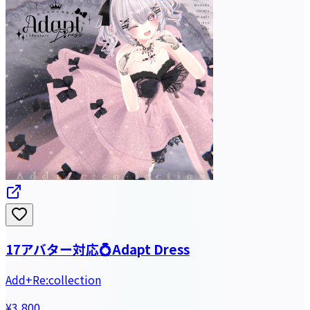
17アバター対応💍Adapt Dress
Add+Re:collection
¥3,800