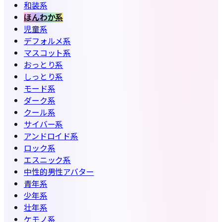
和装系
ほんわか系
児童系
デフォルメ系
マスコット系
おっとり系
しっとり系
モード系
ダーク系
クール系
サイバー系
アンドロイド系
ロック系
エスニック系
中性的男性アバター
青年系
少年系
壮年系
ケモノ系