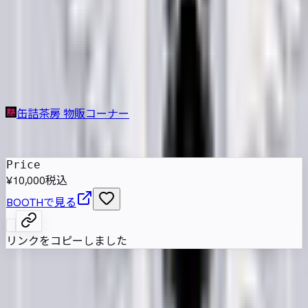
ーン 茉莉花久遠
_CURIOUS【オリジナル3Dモ
デル】
缶詰茶房 物販コーナー
発売日
:
2024年6月18日
Price
¥10,000
税込
BOOTHで見る
リンクをコピーしました
茉莉花久遠_CURIOUSは創作Vtuberを元にした少年系のバ
ーチャルクローン。Blender製フルスクラッチの複数モデル
をまとめたアソート構成で、Unity向けに制作され、VRChat