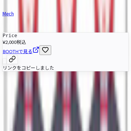
Mech
発売日
:
2024年7月18日
Price
¥2,000
税込
BOOTHで見る
リンクをコピーしました
豊かな表情を備えた悪魔の女の子アバター。小悪魔的な印象
の女性型造形で、40種以上のシェイプキーによる表情調整
ができ、VRChat向けにQuest版とVRMも用意されています。
属性情報
AI自動抽出のため要確認