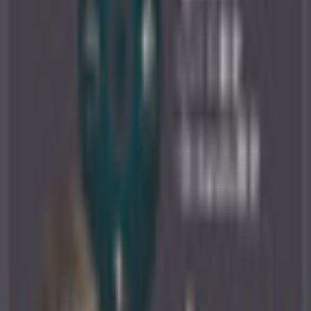
すべて
お姉さん系
現実お姉さん系
小悪魔系
ロリータ系
気さく系
ファンシー系
お嬢様系
セクシー系
おしとやか系
清楚系
活発系
ワイルド系
働き者系
ちょいワイルド系
ふわふわ系
ボーイッシュ系
ファンタジー系
学者・メガネ系