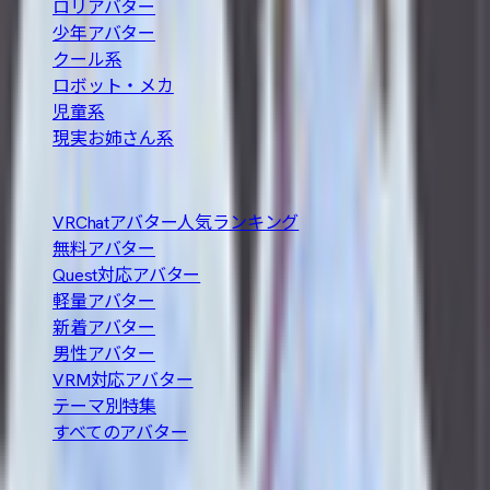
ロリアバター
少年アバター
クール系
ロボット・メカ
児童系
現実お姉さん系
人気の探し方
VRChatアバター人気ランキング
無料アバター
Quest対応アバター
軽量アバター
新着アバター
男性アバター
VRM対応アバター
テーマ別特集
すべてのアバター
About