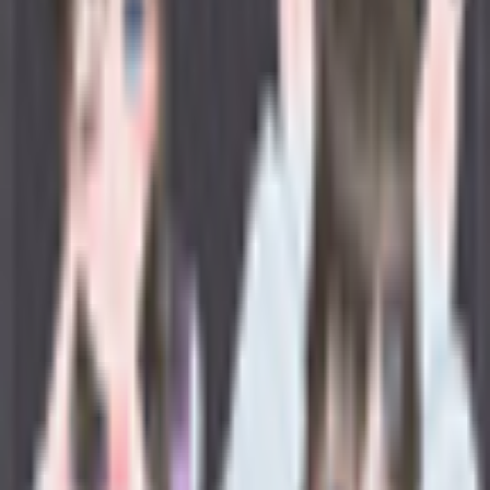
その他生き物系
人外系
ロボット・メカ系
トップ
清楚系
オリジナル3Dモデル Rizuho -りずほ-
1
/
5
清楚系
オリジナル3Dモデル Rizuho
-りずほ-