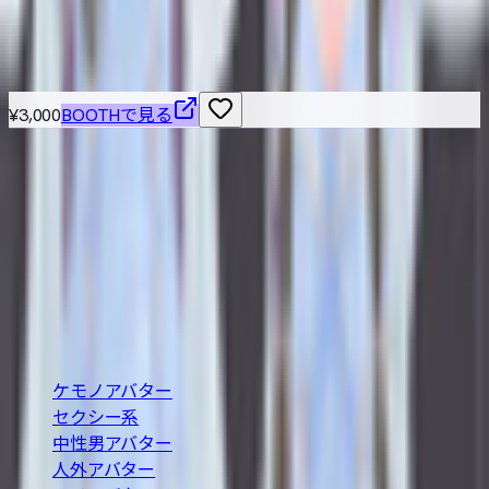
こちらもおすすめ
¥3,000
BOOTHで見る
VRChat / VRM 対応の3Dアバターを横断検索できる無料カタ
ログ。BOOTH の最新アバターを「人外・ケモノ・ロリ・中
性・男性」など属性別に絞り込み、価格や Quest 対応・無
料などの条件で探せます。
BOOTH巡回・週2回自動更新
カテゴリ
ケモノアバター
セクシー系
中性男アバター
人外アバター