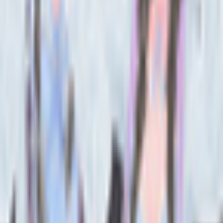
基本情報
性別傾向
女性
HatoShop の他のアバター
同じカテゴリのアバター
2
317
オリジナル3Dモデル『猫乃亜 *Nonoa*』
HatoShop
¥5,000
オリジナル3Dモデル『Runeria -ルネリア- 』
HatoShop
¥4,500