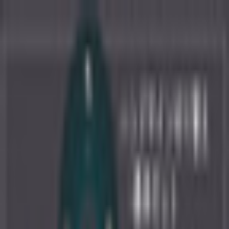
初めて
スワイプ
診断
検索
お気に入り
about
/
JA
EN
トップ
初めて
スワイプ
診断
検索
お気に入り
about
/
JA
EN
カテゴリ