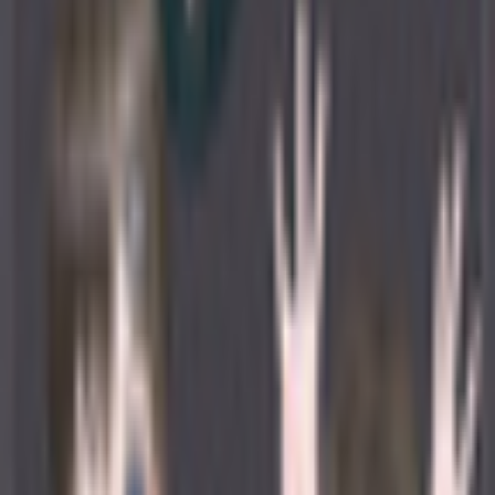
和装系
ほんわか系
児童系
デフォルメ系
マスコット系
おっとり系
しっとり系
モード系
ダーク系
クール系
サイバー系
アンドロイド系
ロック系
エスニック系
中性的男性アバター
青年系
少年系
壮年系
ケモノ系