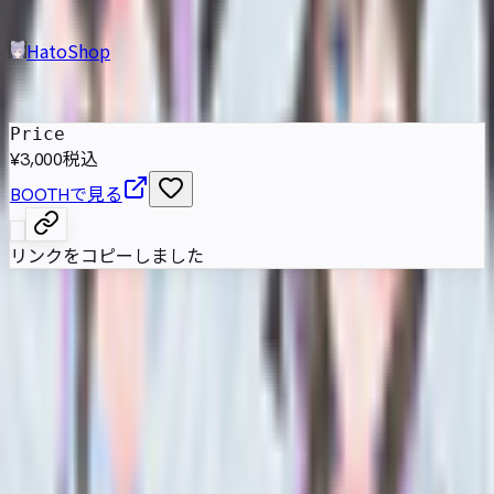
HatoShop
発売日
:
2024年10月18日
Price
¥3,000
税込
BOOTHで見る
リンクをコピーしました
清楚な印象を前面に置いた女性型Humanoidアバター。落ち
着いた佇まいのVRChat向けモデルとしてセットアップされ
ており、展示ワールドで雰囲気を確認できる一体です。
属性情報
AI自動抽出のため要確認