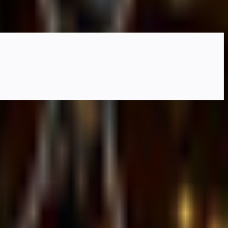
 Avatar対応によりVRChatでの季節改変へ展開できま