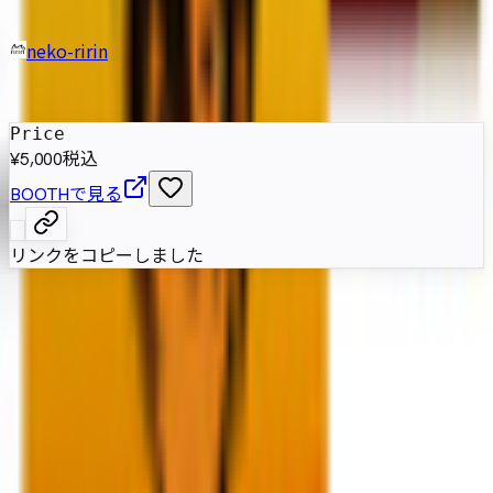
neko-ririn
発売日
:
2024年10月26日
Price
¥5,000
税込
BOOTHで見る
リンクをコピーしました
ソマリは民族調の装飾をまとった青年型アバター。165cm
ほどの体型に腹部や腰回りの造形、羽根や髪飾りの切替を備
え、シェイプキーで顔立ちや衣装干渉を調整できます。
VRChatのPCVR向けでQuestは非対応です。
属性情報