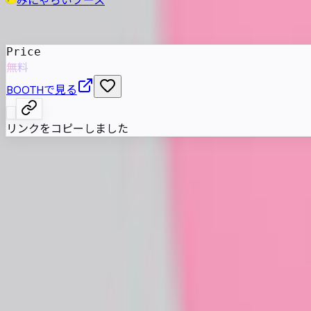
発売日
:
2024年12月20日
Price
無料
BOOTHで見る
リンクをコピーしました
紅白まんじゅうを思わせる一頭身風の猫マスコットアバター
属性情報
AI自動抽出のため要確認
属性情報はまだ登録されていません
みにゃらいブース の他のアバター
同じカテゴリのアバター
2
2737