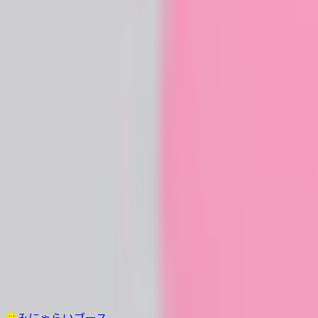
その他生き物系
人外系
ロボット・メカ系
トップ
マスコット系
【無料】一頭身（風）VRMアバター「まんじゅうにゃん
1
/
7
マスコット系
無料
【無料】一頭身（風）VRMア
みにゃらいブース