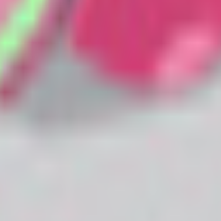
料カタログ。BOOTH の最新アバターを「人外・ケモノ・ロリ・中性