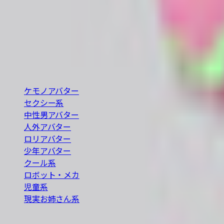
VRChat / VRM 対応の3Dアバターを横断検索できる無
の条件で探せます。
BOOTH巡回・週2回自動更新
カテゴリ
ケモノアバター
セクシー系
中性男アバター
人外アバター
ロリアバター
少年アバター
クール系
ロボット・メカ
児童系
現実お姉さん系
人気の探し方