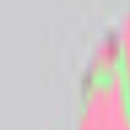
すべて
お姉さん系
現実お姉さん系
小悪魔系
ロリータ系
気さく系
ファンシー系
お嬢様系
セクシー系
おしとやか系
清楚系
活発系
ワイルド系
働き者系
ちょいワイルド系
ふわふわ系
ボーイッシュ系
ファンタジー系
学者・メガネ系