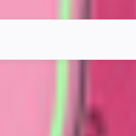
。丸い体に耳やひげ、しっぽを備え、表情エモートで笑顔や剣、