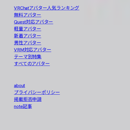
VRChatアバター人気ランキング
無料アバター
Quest対応アバター
軽量アバター
新着アバター
男性アバター
VRM対応アバター
テーマ別特集
すべてのアバター
About
about
プライバシーポリシー
掲載拒否申請
note記事
本サイトはBOOTHの公式サービスではありません。各アバ
© 2026 おすすめ人気アバターカタログ