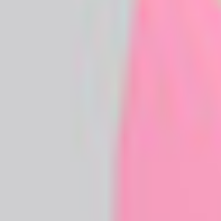
和装系
ほんわか系
児童系
デフォルメ系
マスコット系
おっとり系
しっとり系
モード系
ダーク系
クール系
サイバー系
アンドロイド系
ロック系
エスニック系
中性的男性アバター
青年系
少年系
壮年系
ケモノ系