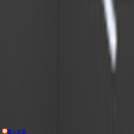
その他生き物系
人外系
ロボット・メカ系
トップ
マスコット系
MochiSphere
1
/
6
マスコット系
MochiSphere
憂人本家