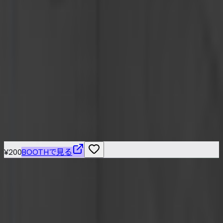
憂人本家
¥500
Clione
憂人本家
¥100
こちらもおすすめ
¥200
BOOTHで見る
VRChat / VRM 対応の3Dアバターを横断検索できる無料カタ
ログ。BOOTH の最新アバターを「人外・ケモノ・ロリ・中
性・男性」など属性別に絞り込み、価格や Quest 対応・無