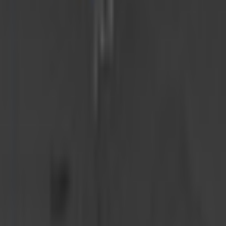
ポリゴン数
△8,640
PC軽量
△8,640
PhysBone数
42
主要シェーダー
lilToon
憂人本家 の他のアバター
同じカテゴリのアバター
3
2737
Aries【素体髪型衣装ばら売りアリ〼】
憂人本家
¥4,000
Element Human