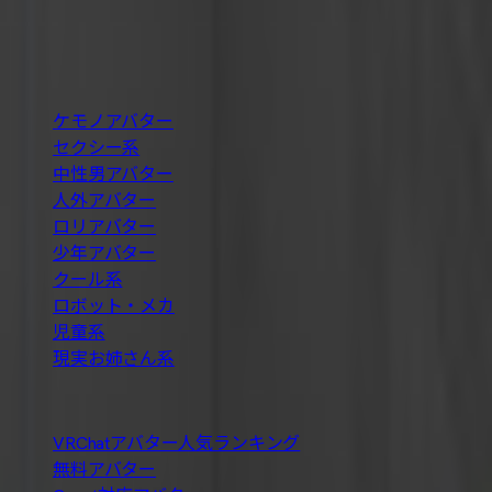
料などの条件で探せます。
BOOTH巡回・週2回自動更新
カテゴリ
ケモノアバター
セクシー系
中性男アバター
人外アバター
ロリアバター
少年アバター
クール系
ロボット・メカ
児童系
現実お姉さん系
人気の探し方
VRChatアバター人気ランキング
無料アバター