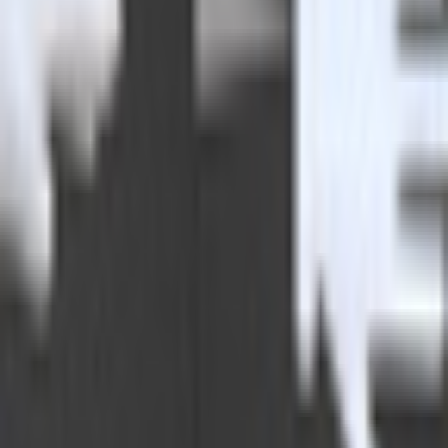
和装系
ほんわか系
児童系
デフォルメ系
マスコット系
おっとり系
しっとり系
モード系
ダーク系
クール系
サイバー系
アンドロイド系
ロック系
エスニック系
中性的男性アバター
青年系
少年系
壮年系
ケモノ系