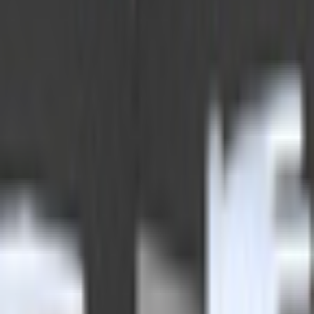
すべて
お姉さん系
現実お姉さん系
小悪魔系
ロリータ系
気さく系
ファンシー系
お嬢様系
セクシー系
おしとやか系
清楚系
活発系
ワイルド系
働き者系
ちょいワイルド系
ふわふわ系
ボーイッシュ系
ファンタジー系
学者・メガネ系