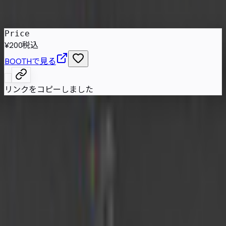
発売日
:
2025年1月18日
Price
¥200
税込
BOOTHで見る
リンクをコピーしました
MochiSphereは球状のもちもちした質感を楽しむ中性的な
マスコットアバター。手や椅子、ピン、ライト、ペンなど探
索向けの機能を備え、VRChatのパブリック利用にも配慮さ
れた一体です。
属性情報
AI自動抽出のため要確認
技術スペック