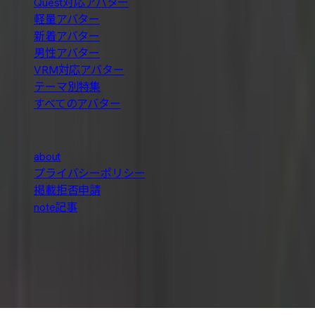
Quest対応アバター
軽量アバター
新着アバター
男性アバター
VRM対応アバター
テーマ別特集
すべてのアバター
About
about
プライバシーポリシー
掲載拒否申請
note記事
本サイトはBOOTHの公式サービスではありません。各アバ
ターの権利はそれぞれの制作者に帰属します。アバターの購
入はBOOTH上で行ってください。
© 2026 おすすめ人気アバターカタログ