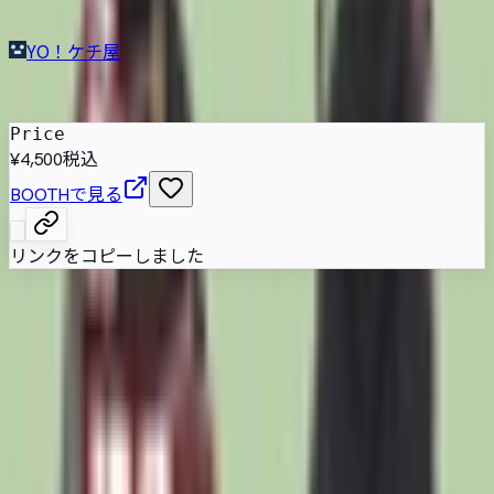
YO！ケチ屋
発売日
:
2025年2月8日
Price
¥4,500
税込
BOOTHで見る
リンクをコピーしました
MEGUは小悪魔的な印象をもつ女性型二次創作アバター。武
装を含む装いと豊富な表情シェイプを備え、PC版VRChatや
MMDでの利用、自由な改変を想定しています。
属性情報
AI自動抽出のため要確認