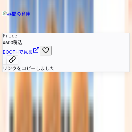
昼間の倉庫
発売日
:
2025年3月3日
Price
¥600
税込
BOOTHで見る
リンクをコピーしました
浮遊するたこ焼きをそのままキャラクター化したマスコット
系アバター。丸い食品モチーフの小さな造形で、表情設定を
備えています。VRChat向けに設定され、VRMとしても利用
できます。
属性情報