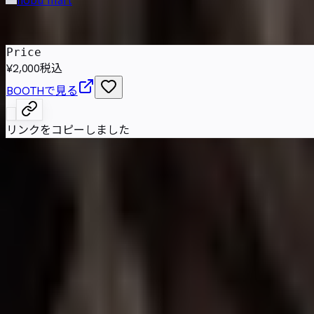
発売日
:
2025年3月6日
Price
¥2,000
税込
BOOTHで見る
リンクをコピーしました
Erlking Heathcliffは、棺、スカーフ、眼帯を備えた重厚
属性情報
AI自動抽出のため要確認
基本情報
性別傾向
男性