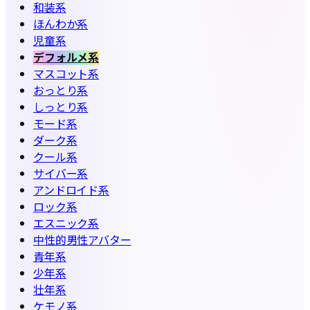
和装系
ほんわか系
児童系
デフォルメ系
マスコット系
おっとり系
しっとり系
モード系
ダーク系
クール系
サイバー系
アンドロイド系
ロック系
エスニック系
中性的男性アバター
青年系
少年系
壮年系
ケモノ系