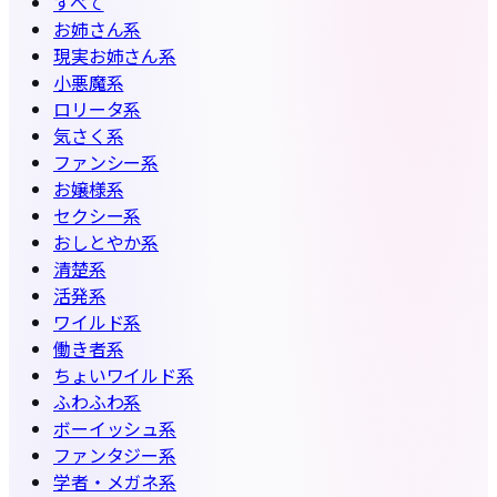
すべて
お姉さん系
現実お姉さん系
小悪魔系
ロリータ系
気さく系
ファンシー系
お嬢様系
セクシー系
おしとやか系
清楚系
活発系
ワイルド系
働き者系
ちょいワイルド系
ふわふわ系
ボーイッシュ系
ファンタジー系
学者・メガネ系