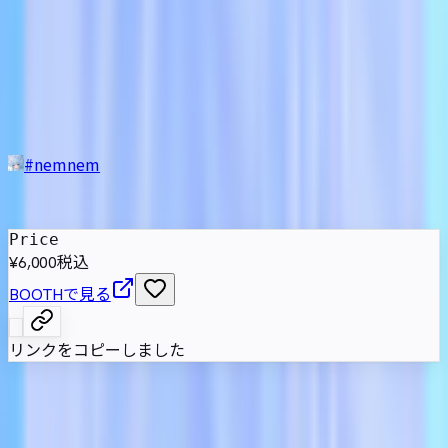
マのぷまちゃん」 & 22アバタ
ー対応衣装「ぷまちゃんの天
使ジャージ」
#nemnem
発売日
:
2025年7月11日
Price
¥6,000
税込
BOOTHで見る
リンクをコピーしました
天使界隈をテーマにしたピューマの女の子アバター「ぷまち
ゃん」。713種類の表情シェイプキーを備えており、
Modular Avatarを活用した着せ替えがしやすい設計です。